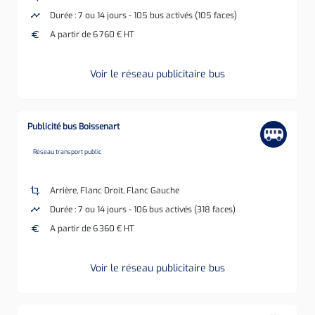
timeline
Durée : 7 ou 14 jours - 105 bus activés (105 faces)
euro
A partir de 6 760 € HT
Voir le réseau publicitaire bus
Publicité bus Boissenart
none
Réseau transport public
crop
Arrière, Flanc Droit, Flanc Gauche
timeline
Durée : 7 ou 14 jours - 106 bus activés (318 faces)
euro
A partir de 6 360 € HT
Voir le réseau publicitaire bus