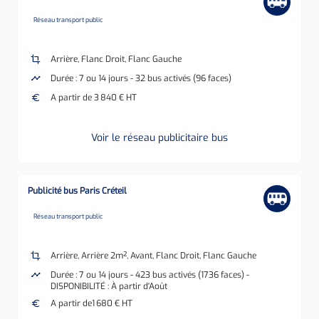
none
Réseau transport public
crop
Arrière, Flanc Droit, Flanc Gauche
timeline
Durée : 7 ou 14 jours - 32 bus activés (96 faces)
euro
A partir de 3 840 € HT
Voir le réseau publicitaire bus
Publicité bus Paris Créteil
none
Réseau transport public
crop
Arrière, Arrière 2m², Avant, Flanc Droit, Flanc Gauche
timeline
Durée : 7 ou 14 jours - 423 bus activés (1736 faces) -
DISPONIBILITÉ : À partir d'Août
euro
A partir de1 680 € HT