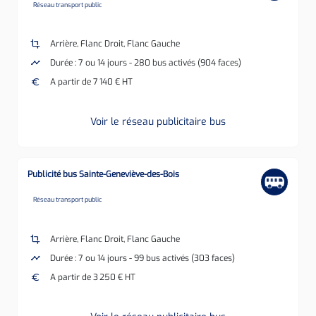
none
Réseau transport public
crop
Arrière, Flanc Droit, Flanc Gauche
timeline
Durée : 7 ou 14 jours - 280 bus activés (904 faces)
euro
A partir de 7 140 € HT
Voir le réseau publicitaire bus
Publicité bus Sainte-Geneviève-des-Bois
none
Réseau transport public
crop
Arrière, Flanc Droit, Flanc Gauche
timeline
Durée : 7 ou 14 jours - 99 bus activés (303 faces)
euro
A partir de 3 250 € HT