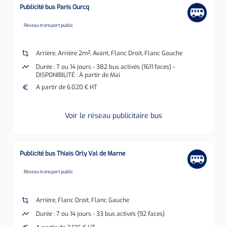
Publicité bus Paris Ourcq
none
Réseau transport public
crop
Arrière, Arrière 2m², Avant, Flanc Droit, Flanc Gauche
timeline
Durée : 7 ou 14 jours - 382 bus activés (1611 faces) -
DISPONIBILITÉ : À partir de Mai
euro
A partir de 6 020 € HT
Voir le réseau publicitaire bus
Publicité bus Thiais Orly Val de Marne
none
Réseau transport public
crop
Arrière, Flanc Droit, Flanc Gauche
timeline
Durée : 7 ou 14 jours - 33 bus activés (92 faces)