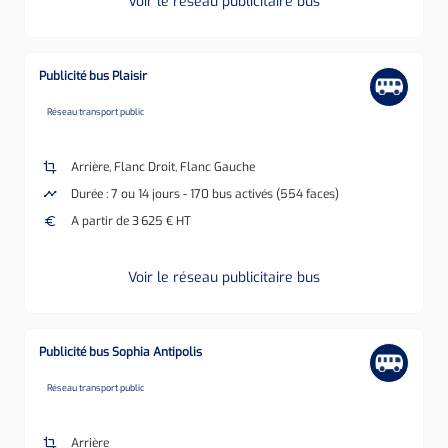
Voir le réseau publicitaire bus
Publicité bus Plaisir
none
Réseau transport public
crop
Arrière, Flanc Droit, Flanc Gauche
timeline
Durée : 7 ou 14 jours - 170 bus activés (554 faces)
euro
A partir de 3 625 € HT
Voir le réseau publicitaire bus
Publicité bus Sophia Antipolis
none
Réseau transport public
crop
Arrière