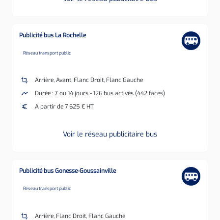
Publicité bus La Rochelle
none
Réseau transport public
crop
Arrière, Avant, Flanc Droit, Flanc Gauche
timeline
Durée : 7 ou 14 jours - 126 bus activés (442 faces)
euro
A partir de 7 625 € HT
Voir le réseau publicitaire bus
Publicité bus Gonesse-Goussainville
none
Réseau transport public
crop
Arrière, Flanc Droit, Flanc Gauche