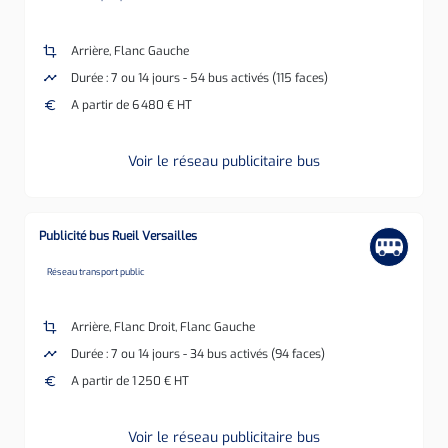
crop
Arrière, Flanc Gauche
timeline
Durée : 7 ou 14 jours - 54 bus activés (115 faces)
euro
A partir de 6 480 € HT
Voir le réseau publicitaire bus
Publicité bus Rueil Versailles
none
Réseau transport public
crop
Arrière, Flanc Droit, Flanc Gauche
timeline
Durée : 7 ou 14 jours - 34 bus activés (94 faces)
euro
A partir de 1 250 € HT
Voir le réseau publicitaire bus