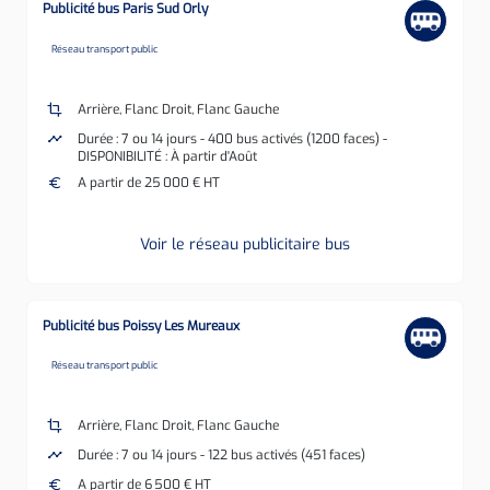
Publicité bus Paris Sud Orly
none
Réseau transport public
crop
Arrière, Flanc Droit, Flanc Gauche
timeline
Durée : 7 ou 14 jours - 400 bus activés (1200 faces) -
DISPONIBILITÉ : À partir d'Août
euro
A partir de 25 000 € HT
Voir le réseau publicitaire bus
Publicité bus Poissy Les Mureaux
none
Réseau transport public
crop
Arrière, Flanc Droit, Flanc Gauche
timeline
Durée : 7 ou 14 jours - 122 bus activés (451 faces)
euro
A partir de 6 500 € HT