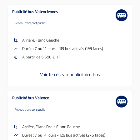
Publicité bus Valenciennes
none
Réseau transport public
crop
Arrière, Flanc Gauche
timeline
Durée : 7 ou 14 jours - 113 bus activés (199 faces)
euro
A partir de 5 590 € HT
Voir le réseau publicitaire bus
Publicité bus Valence
none
Réseau transport public
crop
Arrière, Flanc Droit, Flanc Gauche
timeline
Durée : 7 ou 14 jours - 126 bus activés (275 faces)