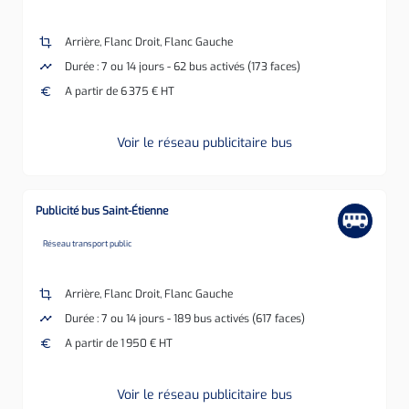
crop
Arrière, Flanc Droit, Flanc Gauche
timeline
Durée : 7 ou 14 jours - 62 bus activés (173 faces)
euro
A partir de 6 375 € HT
Voir le réseau publicitaire bus
Publicité bus Saint-Étienne
none
Réseau transport public
crop
Arrière, Flanc Droit, Flanc Gauche
timeline
Durée : 7 ou 14 jours - 189 bus activés (617 faces)
euro
A partir de 1 950 € HT
Voir le réseau publicitaire bus