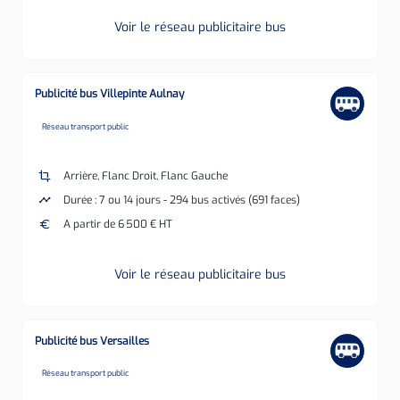
Voir le réseau publicitaire bus
Publicité bus Villepinte Aulnay
none
Réseau transport public
crop
Arrière, Flanc Droit, Flanc Gauche
timeline
Durée : 7 ou 14 jours - 294 bus activés (691 faces)
euro
A partir de 6 500 € HT
Voir le réseau publicitaire bus
Publicité bus Versailles
none
Réseau transport public