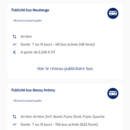
Publicité bus Maubeuge
none
Réseau transport public
crop
Arrière
timeline
Durée : 7 ou 14 jours - 48 bus activés (48 faces)
euro
A partir de 6 240 € HT
Voir le réseau publicitaire bus
Publicité bus Massy Antony
none
Réseau transport public
crop
Arrière, Arrière 2m², Avant, Flanc Droit, Flanc Gauche
timeline
Durée : 7 ou 14 jours - 156 bus activés (632 faces)