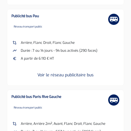
Publicité bus Pau
none
Réseau transport public
crop
Arrière, Flanc Droit, Flanc Gauche
timeline
Durée : 7 ou 14 jours - 94 bus activés (290 faces)
euro
A partir de 6 110 € HT
Voir le réseau publicitaire bus
Publicité bus Paris Rive Gauche
none
Réseau transport public
crop
Arrière, Arrière 2m², Avant, Flanc Droit, Flanc Gauche