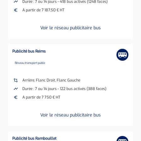
timeline
Durée : 7 ou 14 jours - 418 bus activés (1248 faces)
euro
A partir de 7 187,50 € HT
Voir le réseau publicitaire bus
Publicité bus Reims
none
Réseau transport public
crop
Arrière, Flanc Droit, Flanc Gauche
timeline
Durée : 7 ou 14 jours - 122 bus activés (388 faces)
euro
A partir de 7 750 € HT
Voir le réseau publicitaire bus
Publicité bus Rambouillet