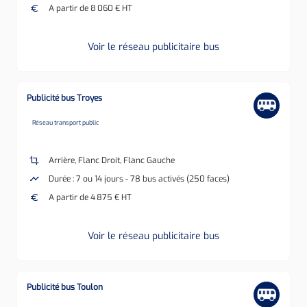
euro
A partir de 8 060 € HT
Voir le réseau publicitaire bus
Publicité bus Troyes
none
Réseau transport public
crop
Arrière, Flanc Droit, Flanc Gauche
timeline
Durée : 7 ou 14 jours - 78 bus activés (250 faces)
euro
A partir de 4 875 € HT
Voir le réseau publicitaire bus
Publicité bus Toulon