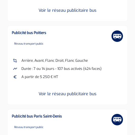
Voir le réseau publicitaire bus
Publicité bus Poitiers
none
Réseau transport public
crop
Arrière, Avant, Flanc Droit, Flanc Gauche
timeline
Durée : 7 ou 14 jours - 107 bus activés (424 faces)
euro
A partir de 5 250 € HT
Voir le réseau publicitaire bus
Publicité bus Paris Saint-Denis
none
Réseau transport public