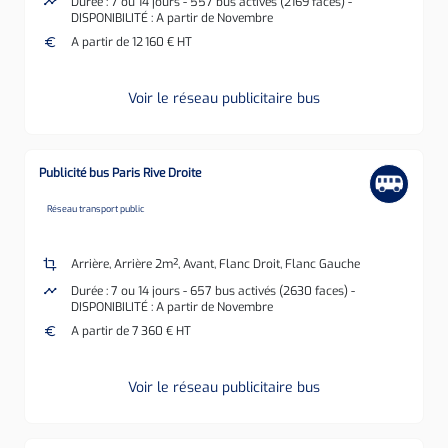
timeline
Durée : 7 ou 14 jours - 557 bus activés (2169 faces) -
DISPONIBILITÉ : A partir de Novembre
euro
A partir de 12 160 € HT
Voir le réseau publicitaire bus
Publicité bus Paris Rive Droite
none
Réseau transport public
crop
Arrière, Arrière 2m², Avant, Flanc Droit, Flanc Gauche
timeline
Durée : 7 ou 14 jours - 657 bus activés (2630 faces) -
DISPONIBILITÉ : A partir de Novembre
euro
A partir de 7 360 € HT
Voir le réseau publicitaire bus