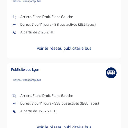
none
Réseau transport public
crop
Arrière, Flanc Droit, Flanc Gauche
timeline
Durée : 7 ou 14 jours - 88 bus activés (252 faces)
euro
A partir de 2 125 € HT
Voir le réseau publicitaire bus
Publicité bus Lyon
none
Réseau transport public
crop
Arrière, Flanc Droit, Flanc Gauche
timeline
Durée : 7 ou 14 jours - 998 bus activés (1560 faces)
euro
A partir de 35 375 € HT
Voir le réseau publicitaire bus