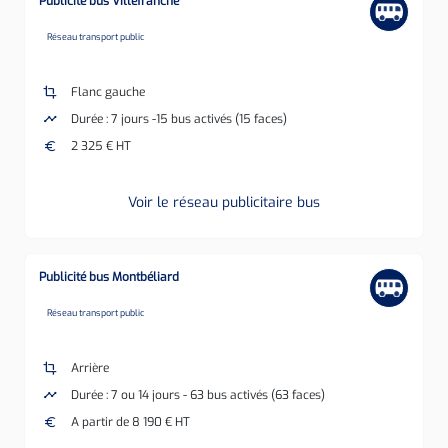
Publicité bus Villefranche
none
Réseau transport public
crop
Flanc gauche
timeline
Durée : 7 jours -15 bus activés (15 faces)
euro
2 325 € HT
Voir le réseau publicitaire bus
Publicité bus Montbéliard
none
Réseau transport public
crop
Arrière
timeline
Durée : 7 ou 14 jours - 63 bus activés (63 faces)
euro
A partir de 8 190 € HT