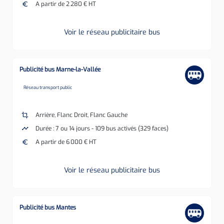
euro
A partir de 2 280 € HT
Voir le réseau publicitaire bus
Publicité bus Marne-la-Vallée
none
Réseau transport public
crop
Arrière, Flanc Droit, Flanc Gauche
timeline
Durée : 7 ou 14 jours - 109 bus activés (329 faces)
euro
A partir de 6 000 € HT
Voir le réseau publicitaire bus
Publicité bus Mantes