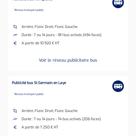
none
Réseau transport public
crop
Arrière, Flanc Droit, Flanc Gauche
timeline
Durée : 7 ou 14 jours - 181 bus activés (494 faces)
euro
A partir de 10 920 € HT
Voir le réseau publicitaire bus
Publicité bus St Germain en Laye
none
Réseau transport public
crop
Arrière, Flanc Droit, Flanc Gauche
timeline
Durée : 7 ou 14 jours - 74 bus activés (206 faces)
euro
A partir de 7 250 € HT