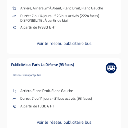
crop
Arrière, Arrière 2m², Avant, Flanc Droit, Flanc Gauche
timeline
Durée : 7 ou 14 jours - 526 bus activés (2224 faces) -
DISPONIBILITE : À partir de Mai
euro
A partir de 14 980 € HT
Voir le réseau publicitaire bus
Publicité bus Paris La Défense (93 faces)
none
Réseau transport public
crop
Arrière, Flanc Droit, Flanc Gauche
timeline
Durée : 7 ou 14 jours - 31 bus activés (93 faces)
euro
A partir de 1 800 € HT
Voir le réseau publicitaire bus