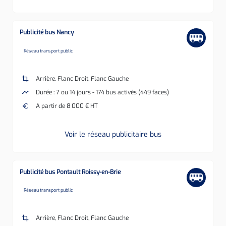
Publicité bus Nancy
none
Réseau transport public
crop
Arrière, Flanc Droit, Flanc Gauche
timeline
Durée : 7 ou 14 jours - 174 bus activés (449 faces)
euro
A partir de 8 000 € HT
Voir le réseau publicitaire bus
Publicité bus Pontault Roissy-en-Brie
none
Réseau transport public
crop
Arrière, Flanc Droit, Flanc Gauche