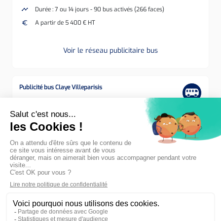
timeline
Durée : 7 ou 14 jours - 90 bus activés (266 faces)
euro
A partir de 5 400 € HT
Voir le réseau publicitaire bus
Publicité bus Claye Villeparisis
none
Réseau transport public
crop
Arrière, Flanc Droit, Flanc Gauche
timeline
Durée : 7 ou 14 jours - 44 bus activés (121 faces)
euro
A partir de 4 000 € HT
Voir le réseau publicitaire bus
Annonces 1 à 50