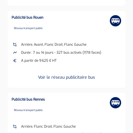
Publicité bus Rouen
none
Réseau transport public
crop
Arrière, Avant, Flanc Droit, Flanc Gauche
timeline
Durée : 7 ou 14 jours - 327 bus activés (1178 faces)
euro
A partir de 9 625 € HT
Voir le réseau publicitaire bus
Publicité bus Rennes
none
Réseau transport public
crop
Arrière, Flanc Droit, Flanc Gauche