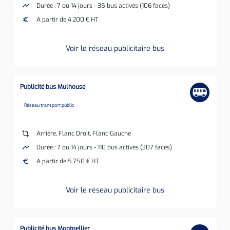
timeline
Durée : 7 ou 14 jours - 35 bus activés (106 faces)
euro
A partir de 4 200 € HT
Voir le réseau publicitaire bus
Publicité bus Mulhouse
none
Réseau transport public
crop
Arrière, Flanc Droit, Flanc Gauche
timeline
Durée : 7 ou 14 jours - 110 bus activés (307 faces)
euro
A partir de 5 750 € HT
Voir le réseau publicitaire bus
Publicité bus Montpellier