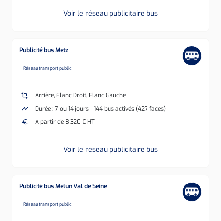
Voir le réseau publicitaire bus
Publicité bus Metz
none
Réseau transport public
crop
Arrière, Flanc Droit, Flanc Gauche
timeline
Durée : 7 ou 14 jours - 144 bus activés (427 faces)
euro
A partir de 8 320 € HT
Voir le réseau publicitaire bus
Publicité bus Melun Val de Seine
none
Réseau transport public