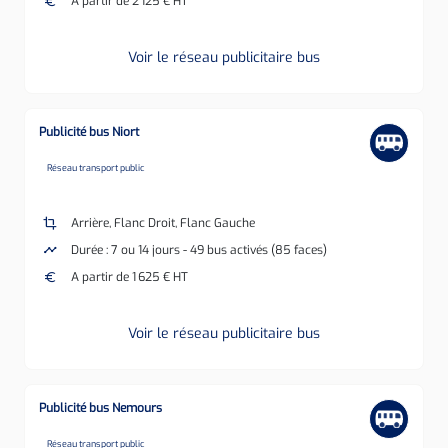
euro
A partir de 2 125 € HT
Voir le réseau publicitaire bus
Publicité bus Niort
none
Réseau transport public
crop
Arrière, Flanc Droit, Flanc Gauche
timeline
Durée : 7 ou 14 jours - 49 bus activés (85 faces)
euro
A partir de 1 625 € HT
Voir le réseau publicitaire bus
Publicité bus Nemours
none
Réseau transport public