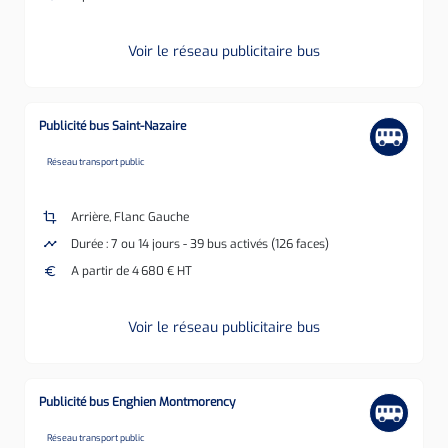
Voir le réseau publicitaire bus
Publicité bus Saint-Nazaire
none
Réseau transport public
crop
Arrière, Flanc Gauche
timeline
Durée : 7 ou 14 jours - 39 bus activés (126 faces)
euro
A partir de 4 680 € HT
Voir le réseau publicitaire bus
Publicité bus Enghien Montmorency
none
Réseau transport public