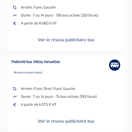
crop
Arrière, Flanc Gauche
timeline
Durée : 7 ou 14 jours - 136 bus activés (261 faces)
euro
A partir de 8 680 € HT
Voir le réseau publicitaire bus
Publicité bus Vélizy Versailles
none
Réseau transport public
crop
Arrière, Flanc Droit, Flanc Gauche
timeline
Durée : 7 ou 14 jours - 74 bus activés (193 faces)
euro
A partir de 6 375 € HT
Voir le réseau publicitaire bus