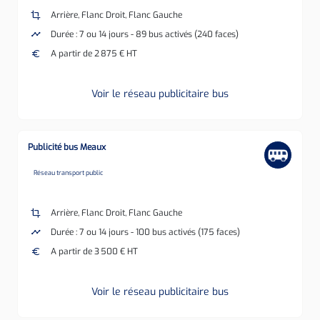
crop
Arrière, Flanc Droit, Flanc Gauche
timeline
Durée : 7 ou 14 jours - 89 bus activés (240 faces)
euro
A partir de 2 875 € HT
Voir le réseau publicitaire bus
Publicité bus Meaux
none
Réseau transport public
crop
Arrière, Flanc Droit, Flanc Gauche
timeline
Durée : 7 ou 14 jours - 100 bus activés (175 faces)
euro
A partir de 3 500 € HT
Voir le réseau publicitaire bus