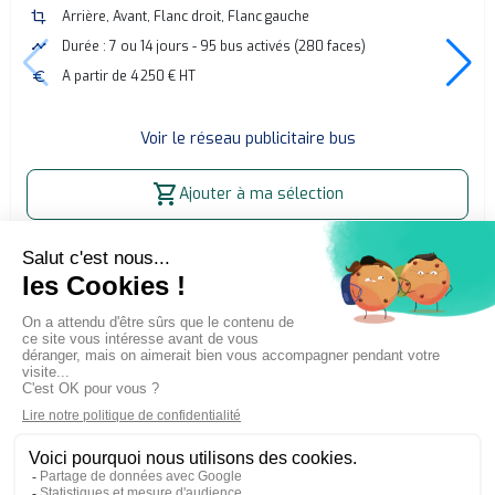
crop
Arrière, Avant, Flanc droit, Flanc gauche
timeline
Durée : 7 ou 14 jours - 95 bus activés (280 faces)
euro
A partir de 4 250 € HT
Voir le réseau publicitaire bus
shopping_cart
Ajouter à ma sélection
Accueil
Affichage publicitaire extérieur (OOH)
Publicité bus La Rochelle
La publicité simple et directe
Adintime est membre de