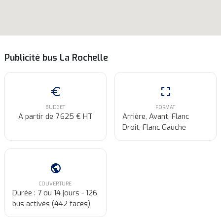
Publicité bus La Rochelle
euro
crop_free
BUDGET
FORMAT
A partir de 7 625 € HT
Arrière, Avant, Flanc
Droit, Flanc Gauche
public
COUVERTURE
Durée : 7 ou 14 jours - 126
bus activés (442 faces)