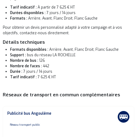
Tarif indicatif :
À partir de 7 625 € HT
Durées disponibles :
7 jours / 14 jours
Formats :
Arrière, Avant, Flanc Droit, Flanc Gauche
Pour obtenir un devis personnalisé adapté à votre campaign et à vos
objectifs, contactez-nous directement.
Détails techniques
Formats disponibles :
Arrière, Avant, Flanc Droit, Flanc Gauche
Support :
bus du réseau LA ROCHELLE
Nombre de bus :
126
Nombre de faces :
442
Durée :
7 jours / 14 jours
Tarif indicatif :
7 625 € HT
Réseaux de transport en commun complémentaires
Publicité bus Angoulême
none
Réseau transport public