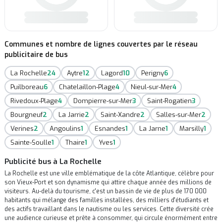
Communes et nombre de lignes couvertes par le réseau
publicitaire de bus
La Rochelle
24
Aytre
12
Lagord
10
Perigny
6
Puilboreau
6
Chatelaillon-Plage
4
Nieul-sur-Mer
4
Rivedoux-Plage
4
Dompierre-sur-Mer
3
Saint-Rogatien
3
Bourgneuf
2
La Jarrie
2
Saint-Xandre
2
Salles-sur-Mer
2
Verines
2
Angoulins
1
Esnandes
1
La Jarne
1
Marsilly
1
Sainte-Soulle
1
Thaire
1
Yves
1
Publicité bus à La Rochelle
La Rochelle est une ville emblématique de la côte Atlantique, célèbre pour
son Vieux-Port et son dynamisme qui attire chaque année des millions de
visiteurs. Au-delà du tourisme, c'est un bassin de vie de plus de 170 000
habitants qui mélange des familles installées, des milliers d'étudiants et
des actifs travaillant dans le nautisme ou les services. Cette diversité crée
une audience curieuse et prête à consommer, qui circule énormément entre