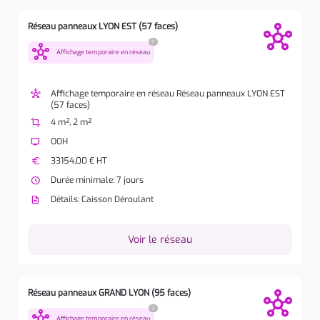
Réseau panneaux LYON EST (57 faces)
?
hub
Affichage temporaire en réseau
hub
Affichage temporaire en réseau Réseau panneaux LYON EST
(57 faces)
crop
4 m², 2 m²
tv
OOH
euro
33154,00 € HT
watch_later
Durée minimale: 7 jours
description
Détails: Caisson Déroulant
Voir le réseau
Réseau panneaux GRAND LYON (95 faces)
?
hub
Affichage temporaire en réseau