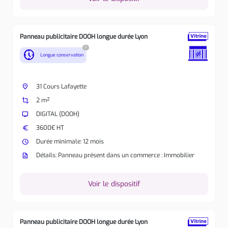
Panneau publicitaire DOOH longue durée Lyon
?
nest_clock_farsight_analog
Longue conservation
place
31 Cours Lafayette
crop
2 m²
tv
DIGITAL (DOOH)
euro
3600€ HT
watch_later
Durée minimale: 12 mois
description
Détails: Panneau présent dans un commerce : Immobilier
Voir le dispositif
Panneau publicitaire DOOH longue durée Lyon