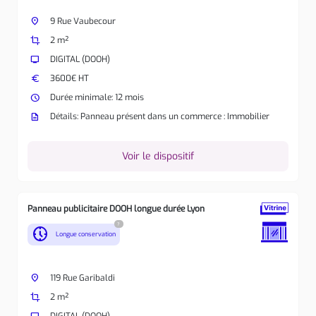
place
9 Rue Vaubecour
crop
2 m²
tv
DIGITAL (DOOH)
euro
3600€ HT
watch_later
Durée minimale: 12 mois
description
Détails: Panneau présent dans un commerce : Immobilier
Voir le dispositif
Panneau publicitaire DOOH longue durée Lyon
?
nest_clock_farsight_analog
Longue conservation
place
119 Rue Garibaldi
crop
2 m²