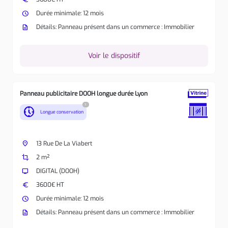
watch_later
Durée minimale: 12 mois
description
Détails: Panneau présent dans un commerce : Immobilier
Voir le dispositif
Panneau publicitaire DOOH longue durée Lyon
?
nest_clock_farsight_analog
Longue conservation
place
13 Rue De La Viabert
crop
2 m²
tv
DIGITAL (DOOH)
euro
3600€ HT
watch_later
Durée minimale: 12 mois
description
Détails: Panneau présent dans un commerce : Immobilier