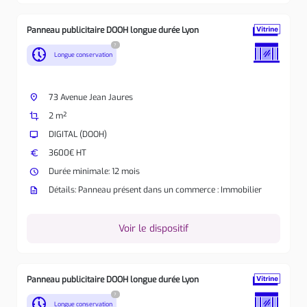
Panneau publicitaire DOOH longue durée Lyon
?
nest_clock_farsight_analog
Longue conservation
place
73 Avenue Jean Jaures
crop
2 m²
tv
DIGITAL (DOOH)
euro
3600€ HT
watch_later
Durée minimale: 12 mois
description
Détails: Panneau présent dans un commerce : Immobilier
Voir le dispositif
Panneau publicitaire DOOH longue durée Lyon
?
nest_clock_farsight_analog
Longue conservation