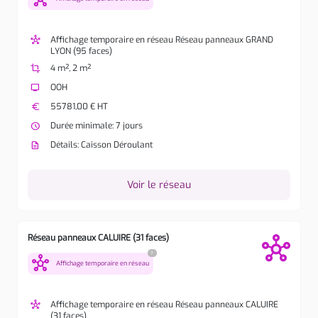
hub
Affichage temporaire en réseau Réseau panneaux GRAND
LYON (95 faces)
crop
4 m², 2 m²
tv
OOH
euro
55781,00 € HT
watch_later
Durée minimale: 7 jours
description
Détails: Caisson Déroulant
Voir le réseau
Réseau panneaux CALUIRE (31 faces)
?
hub
Affichage temporaire en réseau
hub
Affichage temporaire en réseau Réseau panneaux CALUIRE
(31 faces)