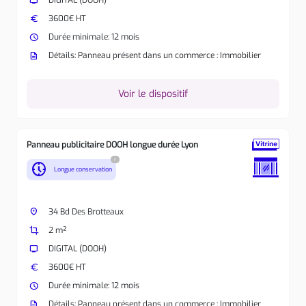
tv
DIGITAL (DOOH)
euro
3600€ HT
watch_later
Durée minimale: 12 mois
description
Détails: Panneau présent dans un commerce : Immobilier
Voir le dispositif
Panneau publicitaire DOOH longue durée Lyon
?
nest_clock_farsight_analog
Longue conservation
place
34 Bd Des Brotteaux
crop
2 m²
tv
DIGITAL (DOOH)
euro
3600€ HT
watch_later
Durée minimale: 12 mois
description
Détails: Panneau présent dans un commerce : Immobilier