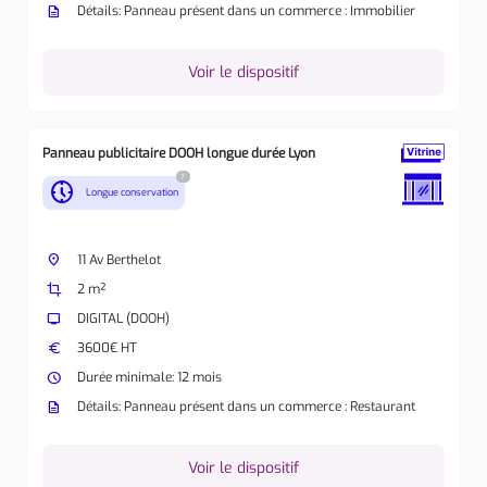
description
Détails: Panneau présent dans un commerce : Immobilier
Voir le dispositif
Panneau publicitaire DOOH longue durée Lyon
?
nest_clock_farsight_analog
Longue conservation
place
11 Av Berthelot
crop
2 m²
tv
DIGITAL (DOOH)
euro
3600€ HT
watch_later
Durée minimale: 12 mois
description
Détails: Panneau présent dans un commerce : Restaurant
Voir le dispositif