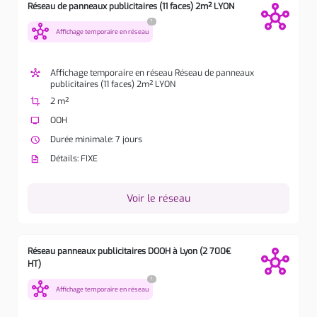
Réseau de panneaux publicitaires (11 faces) 2m² LYON
?
hub
Affichage temporaire en réseau
hub
Affichage temporaire en réseau Réseau de panneaux
publicitaires (11 faces) 2m² LYON
crop
2 m²
tv
OOH
watch_later
Durée minimale: 7 jours
description
Détails: FIXE
Voir le réseau
Réseau panneaux publicitaires DOOH à Lyon (2 700€
HT)
?
hub
Affichage temporaire en réseau