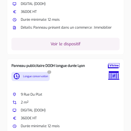
tv
DIGITAL (DOOH)
euro
3600€ HT
watch_later
Durée minimale: 12 mois
description
Détails: Panneau présent dans un commerce : Immobilier
Voir le dispositif
Panneau publicitaire DOOH longue durée Lyon
?
nest_clock_farsight_analog
Longue conservation
place
9 Rue Du Plat
crop
2 m²
tv
DIGITAL (DOOH)
euro
3600€ HT
watch_later
Durée minimale: 12 mois