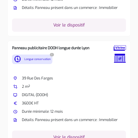
description
Détails: Panneau présent dans un commerce : Immobilier
Voir le dispositif
Panneau publicitaire DOOH longue durée Lyon
?
nest_clock_farsight_analog
Longue conservation
place
39 Rue Des Farges
crop
2 m²
tv
DIGITAL (DOOH)
euro
3600€ HT
watch_later
Durée minimale: 12 mois
description
Détails: Panneau présent dans un commerce : Immobilier
Voir le dispositif