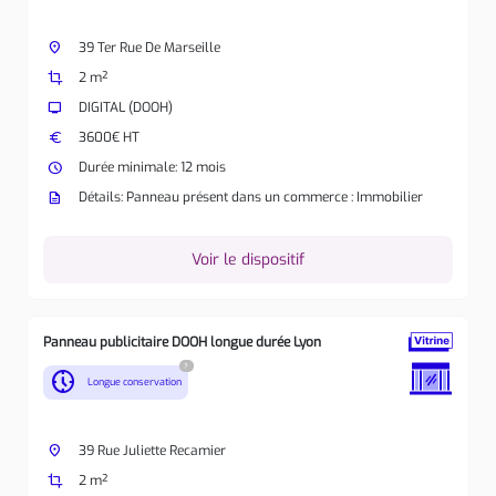
place
39 Ter Rue De Marseille
crop
2 m²
tv
DIGITAL (DOOH)
euro
3600€ HT
watch_later
Durée minimale: 12 mois
description
Détails: Panneau présent dans un commerce : Immobilier
Voir le dispositif
Panneau publicitaire DOOH longue durée Lyon
?
nest_clock_farsight_analog
Longue conservation
place
39 Rue Juliette Recamier
crop
2 m²