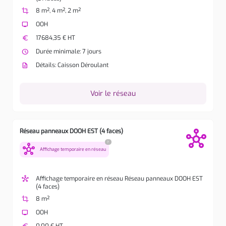
crop
8 m², 4 m², 2 m²
tv
OOH
euro
17684,35 € HT
watch_later
Durée minimale: 7 jours
description
Détails: Caisson Déroulant
Voir le réseau
Réseau panneaux DOOH EST (4 faces)
?
hub
Affichage temporaire en réseau
hub
Affichage temporaire en réseau Réseau panneaux DOOH EST
(4 faces)
crop
8 m²
tv
OOH