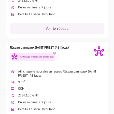
euro
24332,00 € HT
watch_later
Durée minimale: 7 jours
description
Détails: Caisson Déroulant
Voir le réseau
Réseau panneaux SAINT PRIEST (48 faces)
?
hub
Affichage temporaire en réseau
hub
Affichage temporaire en réseau Réseau panneaux SAINT
PRIEST (48 faces)
crop
4 m²
tv
OOH
euro
27642,00 € HT
watch_later
Durée minimale: 7 jours
description
Détails: Caisson Déroulant