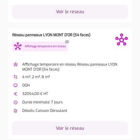
Voir le réseau
Réseau panneaux LYON MONT D'OR (54 faces)
?
hub
Affichage temporaire en réseau
hub
Affichage temporaire en réseau Réseau panneaux LYON
MONT D'OR (54 faces)
crop
4 m², 2 m², 8 m²
tv
OOH
euro
32054,00 € HT
watch_later
Durée minimale: 7 jours
description
Détails: Caisson Déroulant
Voir le réseau