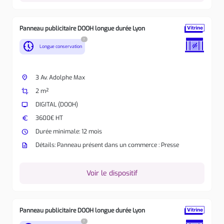
Panneau publicitaire DOOH longue durée Lyon
?
nest_clock_farsight_analog
Longue conservation
place
3 Av. Adolphe Max
crop
2 m²
tv
DIGITAL (DOOH)
euro
3600€ HT
watch_later
Durée minimale: 12 mois
description
Détails: Panneau présent dans un commerce : Presse
Voir le dispositif
Panneau publicitaire DOOH longue durée Lyon
?