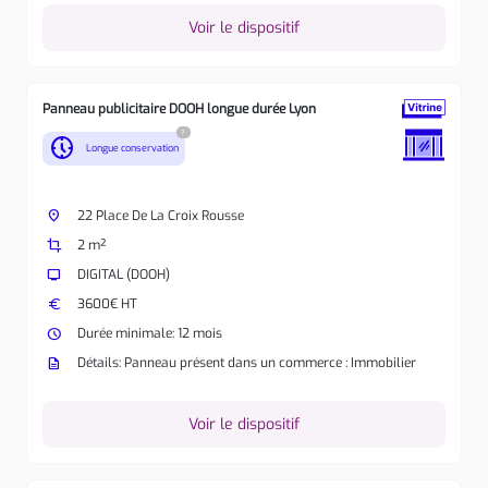
Voir le dispositif
Panneau publicitaire DOOH longue durée Lyon
?
nest_clock_farsight_analog
Longue conservation
place
22 Place De La Croix Rousse
crop
2 m²
tv
DIGITAL (DOOH)
euro
3600€ HT
watch_later
Durée minimale: 12 mois
description
Détails: Panneau présent dans un commerce : Immobilier
Voir le dispositif