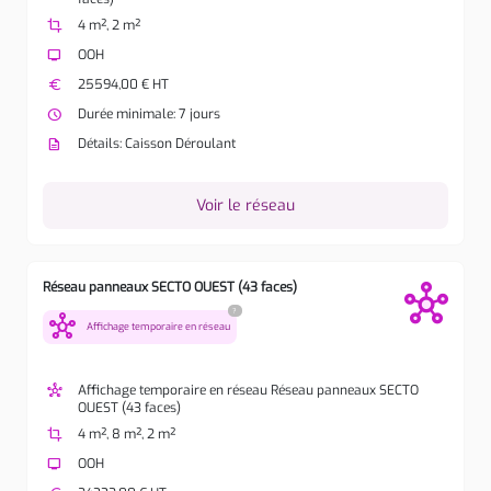
crop
4 m², 2 m²
tv
OOH
euro
25594,00 € HT
watch_later
Durée minimale: 7 jours
description
Détails: Caisson Déroulant
Voir le réseau
Réseau panneaux SECTO OUEST (43 faces)
?
hub
Affichage temporaire en réseau
hub
Affichage temporaire en réseau Réseau panneaux SECTO
OUEST (43 faces)
crop
4 m², 8 m², 2 m²
tv
OOH