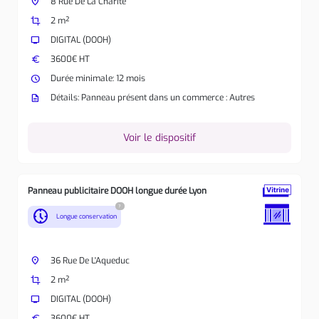
place
8 Rue De La Charité
crop
2 m²
tv
DIGITAL (DOOH)
euro
3600€ HT
watch_later
Durée minimale: 12 mois
description
Détails: Panneau présent dans un commerce : Autres
Voir le dispositif
Panneau publicitaire DOOH longue durée Lyon
?
nest_clock_farsight_analog
Longue conservation
place
36 Rue De L'Aqueduc
crop
2 m²
tv
DIGITAL (DOOH)
euro
3600€ HT