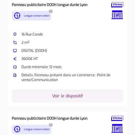
Panneau publicitaire DOOH longue durée Lyon
?
nest_clock_farsight_analog
Longue conservation
place
16 Rue Condé
crop
2 m²
tv
DIGITAL (DOOH)
euro
3600€ HT
watch_later
Durée minimale: 12 mois
description
Détails: Panneau présent dans un commerce : Point de
vente/Communication
Voir le dispositif
Panneau publicitaire DOOH longue durée Lyon
?
nest_clock_farsight_analog
Longue conservation