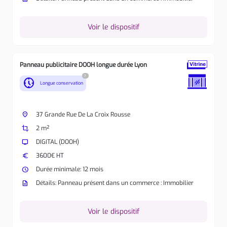
Voir le dispositif
Panneau publicitaire DOOH longue durée Lyon
?
nest_clock_farsight_analog
Longue conservation
place
37 Grande Rue De La Croix Rousse
crop
2 m²
tv
DIGITAL (DOOH)
euro
3600€ HT
watch_later
Durée minimale: 12 mois
description
Détails: Panneau présent dans un commerce : Immobilier
Voir le dispositif