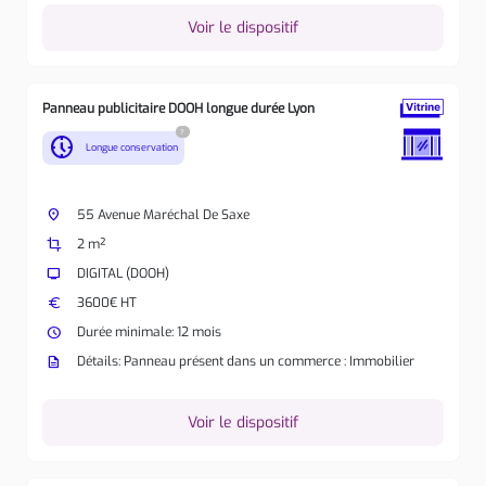
Voir le dispositif
Panneau publicitaire DOOH longue durée Lyon
?
nest_clock_farsight_analog
Longue conservation
place
55 Avenue Maréchal De Saxe
crop
2 m²
tv
DIGITAL (DOOH)
euro
3600€ HT
watch_later
Durée minimale: 12 mois
description
Détails: Panneau présent dans un commerce : Immobilier
Voir le dispositif