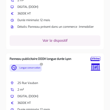
crop
2 m²
tv
DIGITAL (DOOH)
euro
3600€ HT
watch_later
Durée minimale: 12 mois
description
Détails: Panneau présent dans un commerce : Immobilier
Voir le dispositif
Panneau publicitaire DOOH longue durée Lyon
?
nest_clock_farsight_analog
Longue conservation
place
25 Rue Vauban
crop
2 m²
tv
DIGITAL (DOOH)
euro
3600€ HT
watch_later
Durée minimale: 12 mois