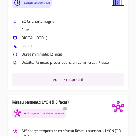
nest_clock_farsight_analog
Longue conservation
place
60 Cr Charlemagne
crop
2 m²
tv
DIGITAL (DOOH)
euro
3600€ HT
watch_later
Durée minimale: 12 mois
description
Détails: Panneau présent dans un commerce : Presse
Voir le dispositif
Réseau panneaux LYON (118 faces)
?
hub
Affichage temporaire en réseau
hub
Affichage temporaire en réseau Réseau panneaux LYON (118
faces)