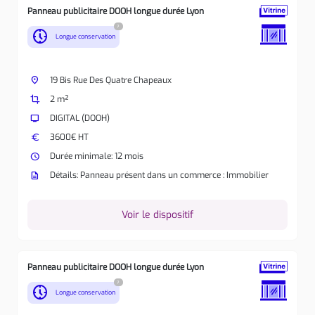
Panneau publicitaire DOOH longue durée Lyon
?
nest_clock_farsight_analog
Longue conservation
place
19 Bis Rue Des Quatre Chapeaux
crop
2 m²
tv
DIGITAL (DOOH)
euro
3600€ HT
watch_later
Durée minimale: 12 mois
description
Détails: Panneau présent dans un commerce : Immobilier
Voir le dispositif
Panneau publicitaire DOOH longue durée Lyon
?
nest_clock_farsight_analog
Longue conservation