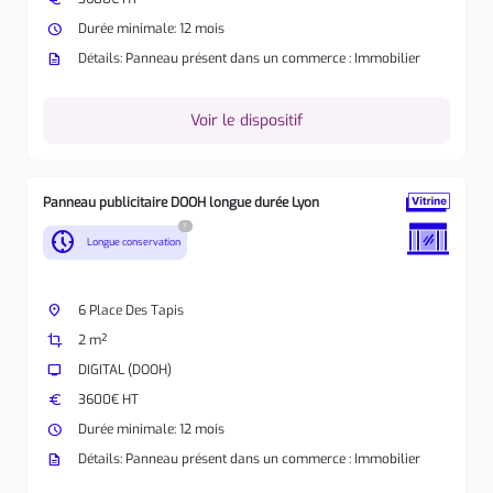
watch_later
Durée minimale: 12 mois
description
Détails: Panneau présent dans un commerce : Immobilier
Voir le dispositif
Panneau publicitaire DOOH longue durée Lyon
?
nest_clock_farsight_analog
Longue conservation
place
6 Place Des Tapis
crop
2 m²
tv
DIGITAL (DOOH)
euro
3600€ HT
watch_later
Durée minimale: 12 mois
description
Détails: Panneau présent dans un commerce : Immobilier