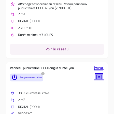
hub
Affichage temporaire en réseau Réseau panneaux
publicitaires DOOH à Lyon (2 700€ HT)
crop
2 m²
tv
DIGITAL (DOOH)
euro
2 700€ HT
watch_later
Durée minimale: 7 JOURS
Voir le réseau
Panneau publicitaire DOOH longue durée Lyon
?
nest_clock_farsight_analog
Longue conservation
place
38 Rue Professeur Weill
crop
2 m²
tv
DIGITAL (DOOH)
euro
3600€ HT