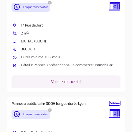
?
nest_clock_farsight_analog
Longue conservation
place
17 Rue Belfort
crop
2 m²
tv
DIGITAL (DOOH)
euro
3600€ HT
watch_later
Durée minimale: 12 mois
description
Détails: Panneau présent dans un commerce : Immobilier
Voir le dispositif
Panneau publicitaire DOOH longue durée Lyon
?
nest_clock_farsight_analog
Longue conservation