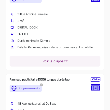
place
11 Rue Antoine Lumiere
crop
2 m²
tv
DIGITAL (DOOH)
euro
3600€ HT
watch_later
Durée minimale: 12 mois
description
Détails: Panneau présent dans un commerce : Immobilier
Voir le dispositif
Panneau publicitaire DOOH longue durée Lyon
?
nest_clock_farsight_analog
Longue conservation
place
48 Avenue Marechal De Saxe