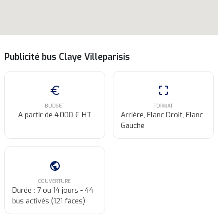
Publicité bus Claye Villeparisis
euro
crop_free
BUDGET
FORMAT
A partir de 4 000 € HT
Arrière, Flanc Droit, Flanc
Gauche
public
COUVERTURE
Durée : 7 ou 14 jours - 44
bus activés (121 faces)