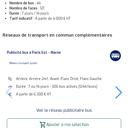
Nombre de bus :
44
Nombre de faces :
121
Durée :
7 jours / 14 jours
Tarif indicatif :
À partir de 4 000 € HT
Réseaux de transport en commun complémentaires
Publicité bus à Paris Est - Marne
none
Réseau transport public
crop
Arrière, Arrière 2m², Avant, Flanc Droit, Flanc Gauche
timeline
Durée : 7 ou 14 jours - 306 bus activés (1244 faces)
euro
A partir de 6 300 € HT
Voir le réseau publicitaire bus
shopping_cart
Ajouter à ma sélection