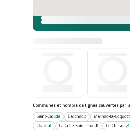
Communes et nombre de lignes couvertes par le 
Saint-Cloud
Garches
Marnes-la-Coquet
3
2
Chatou
La Celle-Saint-Cloud
Le Chesnay
1
1
1