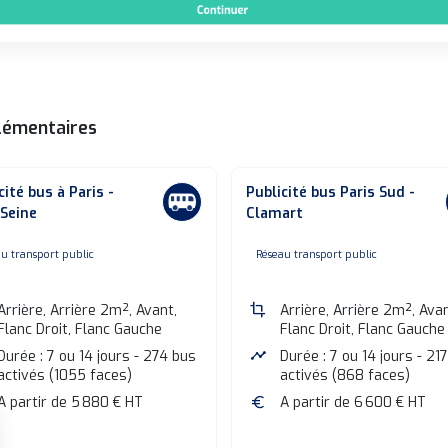
lémentaires
cité bus à Paris -
Publicité bus Paris Sud -
Seine
Clamart
one
none
u transport public
Réseau transport public
Arrière, Arrière 2m², Avant,
crop
Arrière, Arrière 2m², Avan
Flanc Droit, Flanc Gauche
Flanc Droit, Flanc Gauche
Durée : 7 ou 14 jours - 274 bus
timeline
Durée : 7 ou 14 jours - 21
activés (1055 faces)
activés (868 faces)
A partir de 5 880 € HT
euro
A partir de 6 600 € HT