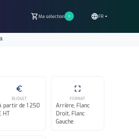
shopping_cart
language
Ma sélection
FR
0
euro
crop_free
BUDGET
FORMAT
A partir de 1 250
Arrière, Flanc
€ HT
Droit, Flanc
Gauche