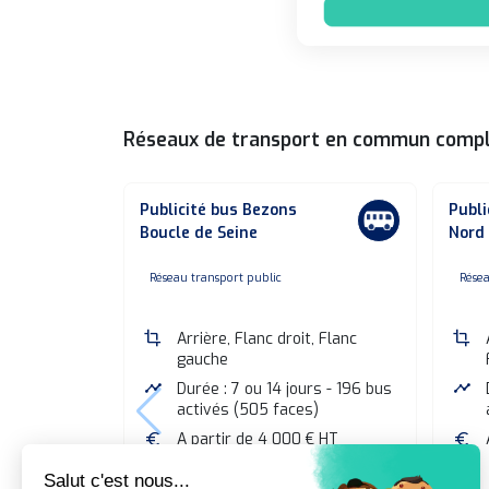
Réseaux de transport en commun comp
Publicité bus Bezons
Publi
Boucle de Seine
Nord 
none
n
Réseau transport public
Résea
crop
Arrière, Flanc droit, Flanc
crop
gauche
timeline
Durée : 7 ou 14 jours - 196 bus
timeline
activés (505 faces)
euro
A partir de 4 000 € HT
euro