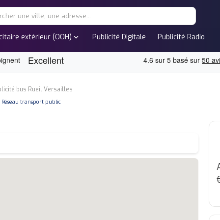
expand_more
citaire extérieur (OOH)
Publicité Digitale
Publicité Radio
licité bus Rueil Versailles
none
Réseau transport public