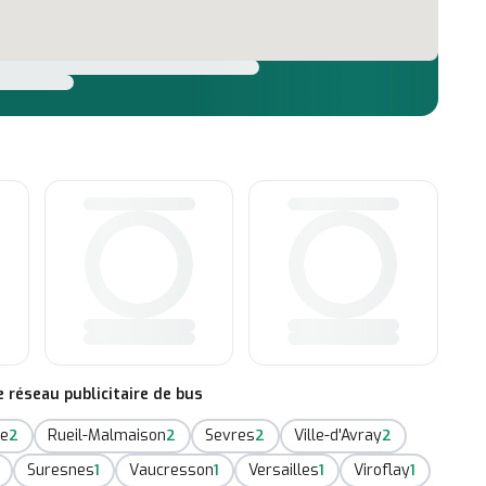
réseau publicitaire de bus
te
Rueil-Malmaison
Sevres
Ville-d'Avray
2
2
2
2
Suresnes
Vaucresson
Versailles
Viroflay
1
1
1
1