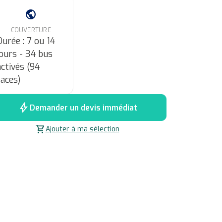
public
COUVERTURE
Durée : 7 ou 14
jours - 34 bus
activés (94
faces)
bolt
Demander un devis immédiat
shopping_cart
Ajouter à ma sélection