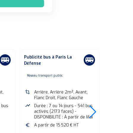
Publicité bus à Paris La
Publicité b
Défense
Antony
none
non
Réseau transport public
Réseau transpo
t,
crop
Arrière, Arrière 2m², Avant,
crop
Arrière
Flanc Droit, Flanc Gauche
Flanc D
7 bus
timeline
Durée : 7 ou 14 jours - 541 bus
timeline
Durée :
activés (2173 faces) -
activés
DISPONIBILITÉ : À partir de Mai
euro
A parti
euro
A partir de 15 520 € HT