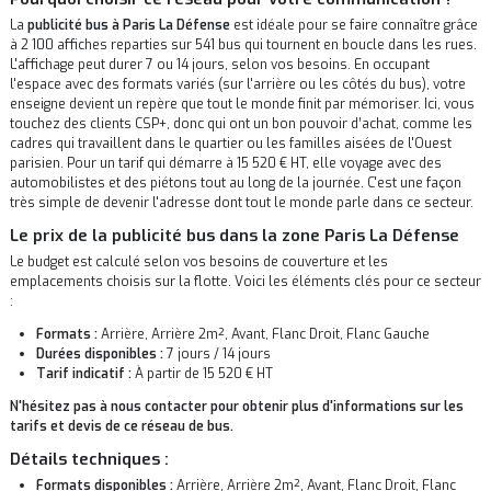
La
publicité bus à Paris La Défense
est idéale pour se faire connaître grâce
à 2 100 affiches reparties sur 541 bus qui tournent en boucle dans les rues.
L'affichage peut durer 7 ou 14 jours, selon vos besoins. En occupant
l'espace avec des formats variés (sur l'arrière ou les côtés du bus), votre
enseigne devient un repère que tout le monde finit par mémoriser. Ici, vous
touchez des clients CSP+, donc qui ont un bon pouvoir d’achat, comme les
cadres qui travaillent dans le quartier ou les familles aisées de l'Ouest
parisien. Pour un tarif qui démarre à 15 520 € HT, elle voyage avec des
automobilistes et des piétons tout au long de la journée. C'est une façon
très simple de devenir l'adresse dont tout le monde parle dans ce secteur.
Le prix de la publicité bus dans la zone Paris La Défense
Le budget est calculé selon vos besoins de couverture et les
emplacements choisis sur la flotte. Voici les éléments clés pour ce secteur
:
Formats :
Arrière, Arrière 2m², Avant, Flanc Droit, Flanc Gauche
Durées disponibles :
7 jours / 14 jours
Tarif indicatif :
À partir de 15 520 € HT
N'hésitez pas à nous contacter pour obtenir plus d'informations sur les
tarifs et devis de ce réseau de bus.
Détails techniques :
Formats disponibles :
Arrière, Arrière 2m², Avant, Flanc Droit, Flanc