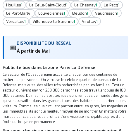
Houilles
1
La Celle-Saint-Cloud
1
Le Chesnay
1
Le Pecq
1
Le Port-Marly
1
Louveciennes
1
Meudon
1
Vaucresson
1
Versailles
1
Villeneuve-la-Garenne
1
Viroflay
1
DISPONIBILITÉ DU RÉSEAU
📅
À partir de Mai
Publicité bus dans la zone Paris La Défense
Ce secteur de l'Ouest parisien accueille chaque jour des centaines de
milliers de personnes. On y trouve le célèbre quartier de bureaux de La
Défense, mais aussi des villes très recherchées par les familles. C'est un
secteur où vivent environ 250 000 personnes et où travaillent plus de 180
000 salariés. Du matin au soir, les rues sont remplies de monde : des gens
qui vont travailler dans les grandes tours, des habitants du quartier et des
visiteurs. Comme les bus circulent partout entre les gares, les magasins et
les immeubles, ils sont le meilleur moyen de se montrer. En mettant votre
marque sur ces bus, vous profitez d'une visibilité incroyable auprès d'une
foule qui bouge en permanence.
Pourquoi choisir ce réseau pour votre communication ?