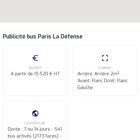
Publicité bus Paris La Défense
euro
crop_free
BUDGET
FORMAT
A partir de 15 520 € HT
Arrière, Arrière 2m²,
Avant, Flanc Droit, Flanc
Gauche
public
COUVERTURE
Durée : 7 ou 14 jours - 541
bus activés (2173 faces) -