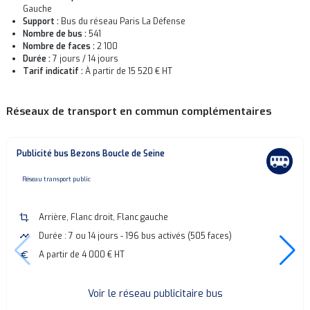
Gauche
Support :
Bus du réseau Paris La Défense
Nombre de bus :
541
Nombre de faces :
2 100
Durée :
7 jours / 14 jours
Tarif indicatif :
À partir de 15 520 € HT
Réseaux de transport en commun complémentaires
Publicité bus Bezons Boucle de Seine
none
Réseau transport public
crop
Arrière, Flanc droit, Flanc gauche
timeline
Durée : 7 ou 14 jours - 196 bus activés (505 faces)
euro
A partir de 4 000 € HT
Voir le réseau publicitaire bus