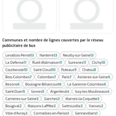
Communes et nombre de lignes couvertes par le réseau
publicitaire de bus
Levallois-Perret
13
Nanterre
13
Neuilly-sur-Seine
13
La Defense
11
Rueil-Malmaison
11
Suresnes
11
Clichy
10
Courbevoie
10
Saint-Cloud
10
Puteaux
9
Chatou
8
Bois-Colombes
7
Colombes
7
Paris
7
Asnieres-sur-Seine
6
Bezons
6
Boulogne-Billancourt
6
La Garenne-Colombes
6
Saint-Ouen
5
Sevres
5
Argenteuil
4
Issy-les-Moulineaux
4
Carrieres-sur-Seine
3
Garches
3
Marnes-la-Coquette
3
Bougival
2
Maisons-Laffitte
2
Sartrouville
2
Vanves
2
Ville-d'Avray
2
Cormeilles-en-Parisis
1
Gennevilliers
1