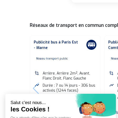
Réseaux de transport en commun comp
Publicité bus à Paris Est
Publi
- Marne
Comt
none
n
Réseau transport public
Résea
crop
Arrière, Arrière 2m², Avant,
crop
Flanc Droit, Flanc Gauche
timeline
Durée : 7 ou 14 jours - 306 bus
timeline
activés (1244 faces)
euro
A partir de 6 300 € HT
euro
Voir le réseau publicitaire bus
Vo