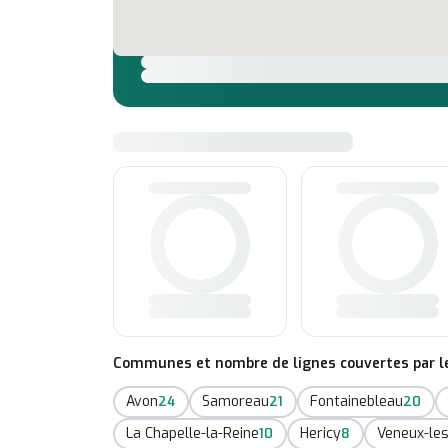
Communes et nombre de lignes couvertes par le 
Avon
Samoreau
Fontainebleau
24
21
20
La Chapelle-la-Reine
Hericy
Veneux-le
10
8