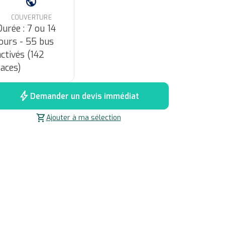
public
COUVERTURE
Durée : 7 ou 14
jours - 55 bus
activés (142
faces)
bolt
Demander un devis immédiat
shopping_cart
Ajouter à ma sélection