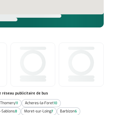
réseau publicitaire de bus
Thomery
Acheres-la-Foret
11
10
s-Sablons
Moret-sur-Loing
Barbizon
8
7
6