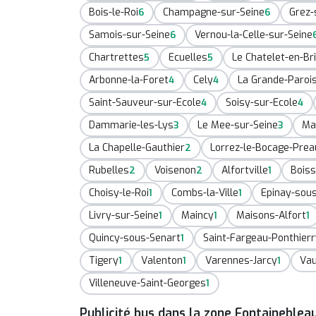
Bois-le-Roi
Champagne-sur-Seine
Grez-
6
6
Samois-sur-Seine
Vernou-la-Celle-sur-Seine
6
Chartrettes
Ecuelles
Le Chatelet-en-Br
5
5
Arbonne-la-Foret
Cely
La Grande-Paroi
4
4
Saint-Sauveur-sur-Ecole
Soisy-sur-Ecole
4
4
Dammarie-les-Lys
Le Mee-sur-Seine
Ma
3
3
La Chapelle-Gauthier
Lorrez-le-Bocage-Prea
2
Rubelles
Voisenon
Alfortville
Boiss
2
2
1
Choisy-le-Roi
Combs-la-Ville
Epinay-sou
1
1
Livry-sur-Seine
Maincy
Maisons-Alfort
1
1
1
Quincy-sous-Senart
Saint-Fargeau-Ponthier
1
Tigery
Valenton
Varennes-Jarcy
Vau
1
1
1
Villeneuve-Saint-Georges
1
Publicité bus dans la zone Fontaineblea