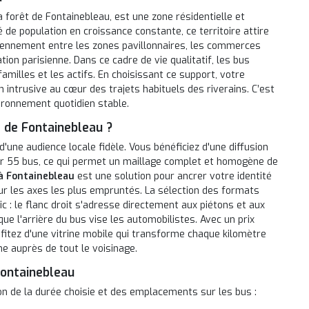
 forêt de Fontainebleau, est une zone résidentielle et
de population en croissance constante, ce territoire attire
idiennement entre les zones pavillonnaires, les commerces
tion parisienne. Dans ce cadre de vie qualitatif, les bus
amilles et les actifs. En choisissant ce support, votre
 intrusive au cœur des trajets habituels des riverains. C’est
ironnement quotidien stable.
s de Fontainebleau ?
ne audience locale fidèle. Vous bénéficiez d'une diffusion
 sur 55 bus, ce qui permet un maillage complet et homogène de
 à Fontainebleau
est une solution pour ancrer votre identité
sur les axes les plus empruntés. La sélection des formats
 : le flanc droit s'adresse directement aux piétons et aux
ue l'arrière du bus vise les automobilistes. Avec un prix
fitez d'une vitrine mobile qui transforme chaque kilomètre
e auprès de tout le voisinage.
 Fontainebleau
on de la durée choisie et des emplacements sur les bus :