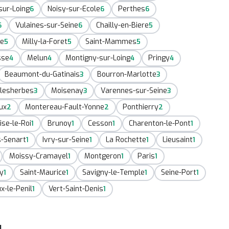
sur-Loing
Noisy-sur-Ecole
Perthes
6
6
6
Vulaines-sur-Seine
Chailly-en-Biere
6
6
5
ie
Milly-la-Foret
Saint-Mammes
5
5
5
sse
Melun
Montigny-sur-Loing
Pringy
4
4
4
4
Beaumont-du-Gatinais
Bourron-Marlotte
3
3
lesherbes
Moisenay
Varennes-sur-Seine
3
3
3
ux
Montereau-Fault-Yonne
Ponthierry
2
2
2
ise-le-Roi
Brunoy
Cesson
Charenton-le-Pont
1
1
1
1
s-Senart
Ivry-sur-Seine
La Rochette
Lieusaint
1
1
1
1
Moissy-Cramayel
Montgeron
Paris
1
1
1
ry
Saint-Maurice
Savigny-le-Temple
Seine-Port
1
1
1
1
x-le-Penil
Vert-Saint-Denis
1
1
u