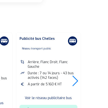
Publicité bus Chelles
Publicité b
Ormesson C
none
Réseau transport public
non
Réseau transpo
crop
Arrière, Flanc Droit, Flanc
Gauche
crop
Arrière,
Gauche
timeline
Durée : 7 ou 14 jours - 43 bus
activés (142 faces)
4 bus
timeline
Durée :
activés
euro
A partir de 5 160 € HT
euro
A parti
Voir le réseau publicitaire bus
bus
Voir le r