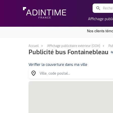
search
Affichage publi
Accueil
Affichage publicitaire extérieur (OOH)
Pub
Publicité bus Fontainebleau
R
Vérifier la couverture dans ma ville
location_on