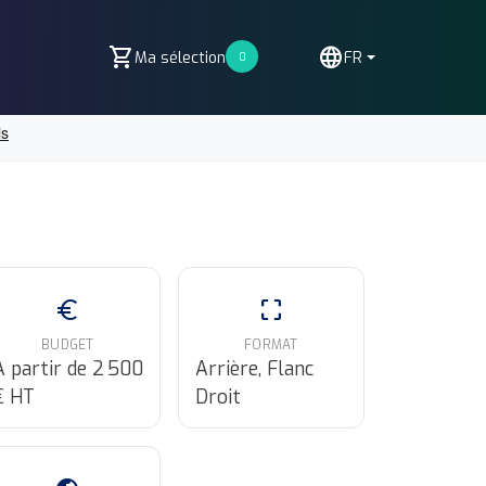
shopping_cart
language
Ma sélection
FR
0
euro
crop_free
BUDGET
FORMAT
A partir de 2 500
Arrière, Flanc
€ HT
Droit