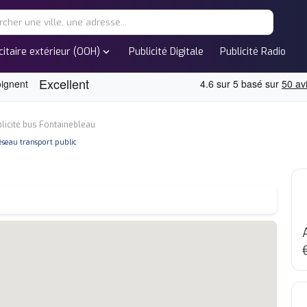
expand_more
citaire extérieur (OOH)
Publicité Digitale
Publicité Radio
licité bus Fontainebleau
none
éseau transport public