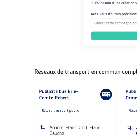
Réseaux de transport en commun comp
Publicité bus Brie-
Publi
Comte-Robert
Orme
none
n
Réseau transport public
Résea
crop
Arrière, Flanc Droit, Flanc
crop
Gauche