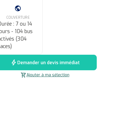
public
COUVERTURE
Durée : 7 ou 14
jours - 104 bus
activés (304
faces)
bolt
Demander un devis immédiat
shopping_cart
Ajouter à ma sélection