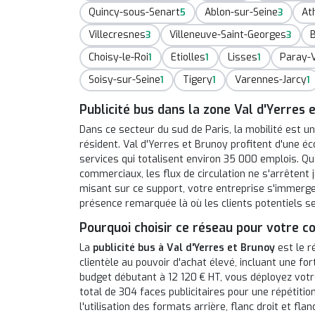
Quincy-sous-Senart
Ablon-sur-Seine
At
5
3
Villecresnes
Villeneuve-Saint-Georges
B
3
3
Choisy-le-Roi
Etiolles
Lisses
Paray-V
1
1
1
Soisy-sur-Seine
Tigery
Varennes-Jarcy
1
1
1
Publicité bus dans la zone Val d'Yerres 
Dans ce secteur du sud de Paris, la mobilité est un
résident. Val d'Yerres et Brunoy profitent d'une 
services qui totalisent environ 35 000 emplois. Qu’
commerciaux, les flux de circulation ne s'arrêtent
misant sur ce support, votre entreprise s'immerge 
présence remarquée là où les clients potentiels se
Pourquoi choisir ce réseau pour votre 
La
publicité bus à Val d'Yerres et Brunoy
est le r
clientèle au pouvoir d'achat élevé, incluant une for
budget débutant à 12 120 € HT, vous déployez votr
total de 304 faces publicitaires pour une répétitio
l'utilisation des formats arrière, flanc droit et fl