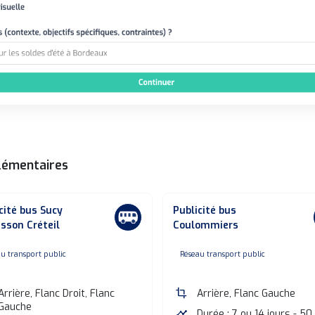
lémentaires
cité bus Sucy
Publicité bus
sson Créteil
Coulommiers
one
none
u transport public
Réseau transport public
Arrière, Flanc Droit, Flanc
crop
Arrière, Flanc Gauche
Gauche
timeline
Durée : 7 ou 14 jours - 50