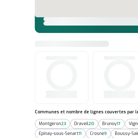
Communes et nombre de lignes couvertes par le 
Montgeron
Draveil
Brunoy
Vign
23
20
17
Epinay-sous-Senart
Crosne
Boussy-Sai
11
9