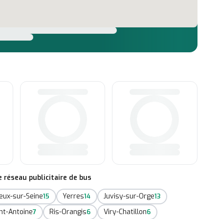
réseau publicitaire de bus
eux-sur-Seine
Yerres
Juvisy-sur-Orge
15
14
13
nt-Antoine
Ris-Orangis
Viry-Chatillon
7
6
6