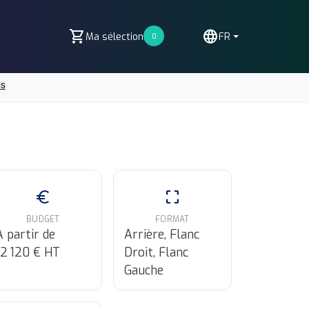
shopping_cart
language
Ma sélection
FR
0
euro
crop_free
BUDGET
FORMAT
À partir de
Arrière, Flanc
12 120 € HT
Droit, Flanc
Gauche