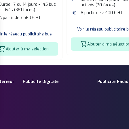
Durée : 7 ou 14 jours - 145 bus
activés (70 faces)
activés (381 faces)
euro
A partir de 2 400 € HT
A partir de 7 560 € HT
Voir le réseau publicitaire 
ir le réseau publicitaire bus
shopping_cart
Ajouter à ma sélectio
opping_cart
Ajouter à ma sélection
térieur
Publicité Digitale
Publicité Radio