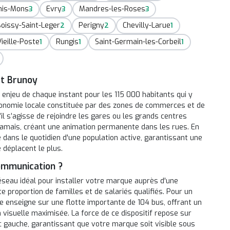
his-Mons
Evry
Mandres-les-Roses
3
3
3
oissy-Saint-Leger
Perigny
Chevilly-Larue
2
2
1
ieille-Poste
Rungis
Saint-Germain-les-Corbeil
1
1
1
et Brunoy
 enjeu de chaque instant pour les 115 000 habitants qui y
économie locale constituée par des zones de commerces et de
il s’agisse de rejoindre les gares ou les grands centres
 jamais, créant une animation permanente dans les rues. En
dans le quotidien d'une population active, garantissant une
 déplacent le plus.
communication ?
éseau idéal pour installer votre marque auprès d'une
te proportion de familles et de salariés qualifiés. Pour un
e enseigne sur une flotte importante de 104 bus, offrant un
n visuelle maximisée. La force de ce dispositif repose sur
anc gauche, garantissant que votre marque soit visible sous