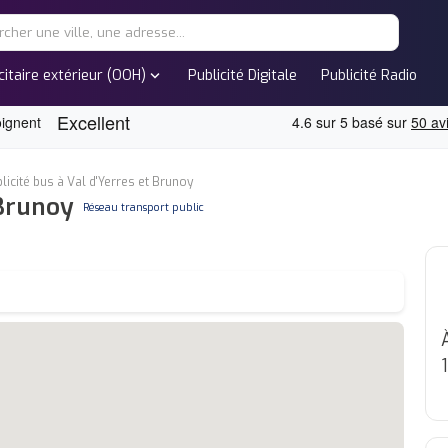
expand_more
citaire extérieur (OOH)
Publicité Digitale
Publicité Radio
licité bus à Val d'Yerres et Brunoy
 Brunoy
none
Réseau transport public