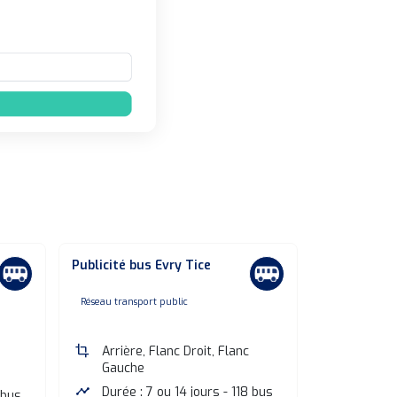
Publicité bus Evry Tice
Publicité b
Antony
none
Réseau transport public
non
Réseau transpo
crop
Arrière, Flanc Droit, Flanc
Gauche
crop
Arrière
Flanc D
timeline
Durée : 7 ou 14 jours - 118 bus
 bus