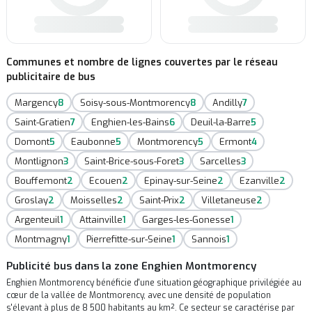
Communes et nombre de lignes couvertes par le réseau
publicitaire de bus
Margency
8
Soisy-sous-Montmorency
8
Andilly
7
Saint-Gratien
7
Enghien-les-Bains
6
Deuil-la-Barre
5
Domont
5
Eaubonne
5
Montmorency
5
Ermont
4
Montlignon
3
Saint-Brice-sous-Foret
3
Sarcelles
3
Bouffemont
2
Ecouen
2
Epinay-sur-Seine
2
Ezanville
2
Groslay
2
Moisselles
2
Saint-Prix
2
Villetaneuse
2
Argenteuil
1
Attainville
1
Garges-les-Gonesse
1
Montmagny
1
Pierrefitte-sur-Seine
1
Sannois
1
Publicité bus dans la zone Enghien Montmorency
Enghien Montmorency bénéficie d'une situation géographique privilégiée au
cœur de la vallée de Montmorency, avec une densité de population
s'élevant à plus de 8 500 habitants au km². Ce secteur se caractérise par