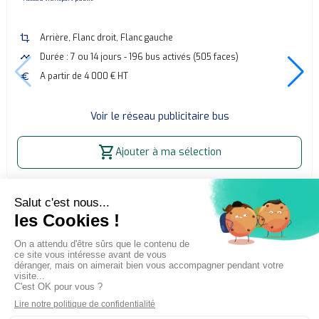
crop
Arrière, Flanc droit, Flanc gauche
timeline
Durée : 7 ou 14 jours - 196 bus activés (505 faces)
euro
A partir de 4 000 € HT
Voir le réseau publicitaire bus
shopping_cart
Ajouter à ma sélection
Accueil
Affichage publicitaire extérieur (OOH)
Publicité bus Enghien Montmorency