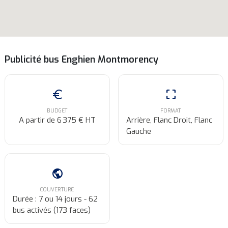
Publicité bus Enghien Montmorency
euro
crop_free
BUDGET
FORMAT
A partir de 6 375 € HT
Arrière, Flanc Droit, Flanc
Gauche
public
COUVERTURE
Durée : 7 ou 14 jours - 62
bus activés (173 faces)