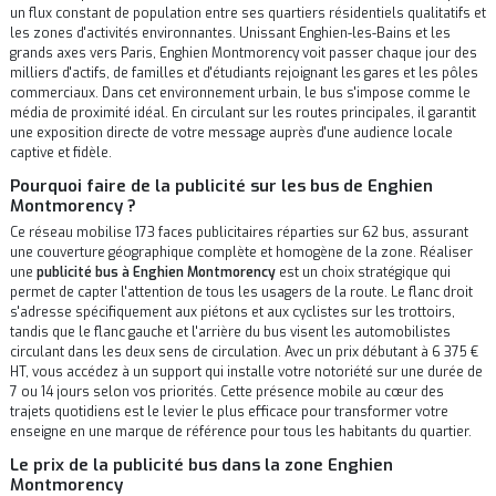
un flux constant de population entre ses quartiers résidentiels qualitatifs et
les zones d'activités environnantes. Unissant Enghien-les-Bains et les
grands axes vers Paris, Enghien Montmorency voit passer chaque jour des
milliers d'actifs, de familles et d'étudiants rejoignant les gares et les pôles
commerciaux. Dans cet environnement urbain, le bus s'impose comme le
média de proximité idéal. En circulant sur les routes principales, il garantit
une exposition directe de votre message auprès d'une audience locale
captive et fidèle.
Pourquoi faire de la publicité sur les bus de Enghien
Montmorency ?
Ce réseau mobilise 173 faces publicitaires réparties sur 62 bus, assurant
une couverture géographique complète et homogène de la zone. Réaliser
une
publicité bus à Enghien Montmorency
est un choix stratégique qui
permet de capter l'attention de tous les usagers de la route. Le flanc droit
s'adresse spécifiquement aux piétons et aux cyclistes sur les trottoirs,
tandis que le flanc gauche et l'arrière du bus visent les automobilistes
circulant dans les deux sens de circulation. Avec un prix débutant à 6 375 €
HT, vous accédez à un support qui installe votre notoriété sur une durée de
7 ou 14 jours selon vos priorités. Cette présence mobile au cœur des
trajets quotidiens est le levier le plus efficace pour transformer votre
enseigne en une marque de référence pour tous les habitants du quartier.
Le prix de la publicité bus dans la zone Enghien
Montmorency