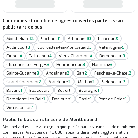
Communes et nombre de lignes couvertes par le réseau
publicitaire de bus
Montbeliard
12
Sochaux
11
Arbouans
10
Exincourt
9
Audincourt
8
Courcelles-les-Montbeliard
5
Valentigney
5
Etupes
4
Taillecourt
4
Vieux-Charmont
4
Bethoncourt
3
Chatenois-les-Forges
3
Herimoncourt
3
Nommay
3
Sainte-Suzanne
3
Andelnans
2
Bart
2
Fesches-le-Chatel
2
Grand-Charmont
2
Mandeure
2
Mathay
2
Seloncourt
2
Bavans
1
Beaucourt
1
Belfort
1
Bourogne
1
Dampierre-les-Bois
1
Danjoutin
1
Dasle
1
Pont-de-Roide
1
Voujeaucourt
1
Publicité bus dans la zone de Montbéliard
Montbéliard est une ville dynamique, portée par des usines et de nombreux
commerces. Avec plus de 140 000 habitants dans toute l'agglomération,