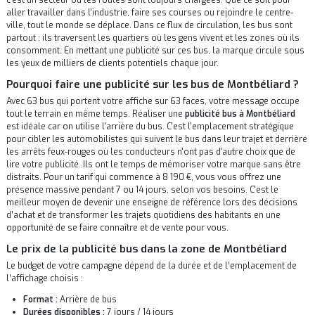
c'est un secteur où les routes sont toujours chargées. Que ce soit pour
aller travailler dans l'industrie, faire ses courses ou rejoindre le centre-
ville, tout le monde se déplace. Dans ce flux de circulation, les bus sont
partout : ils traversent les quartiers où les gens vivent et les zones où ils
consomment. En mettant une publicité sur ces bus, la marque circule sous
les yeux de milliers de clients potentiels chaque jour.
Pourquoi faire une publicité sur les bus de Montbéliard ?
Avec 63 bus qui portent votre affiche sur 63 faces, votre message occupe
tout le terrain en même temps. Réaliser une
publicité bus à Montbéliard
est idéale car on utilise l'arrière du bus. C'est l'emplacement stratégique
pour cibler les automobilistes qui suivent le bus dans leur trajet et derrière
les arrêts feux-rouges où les conducteurs n'ont pas d'autre choix que de
lire votre publicité. Ils ont le temps de mémoriser votre marque sans être
distraits. Pour un tarif qui commence à 8 190 €, vous vous offrez une
présence massive pendant 7 ou 14 jours, selon vos besoins. C'est le
meilleur moyen de devenir une enseigne de référence lors des décisions
d’achat et de transformer les trajets quotidiens des habitants en une
opportunité de se faire connaître et de vente pour vous.
Le prix de la publicité bus dans la zone de Montbéliard
Le budget de votre campagne dépend de la durée et de l’emplacement de
l’affichage choisis :
Format :
Arrière de bus
Durées disponibles :
7 jours / 14 jours