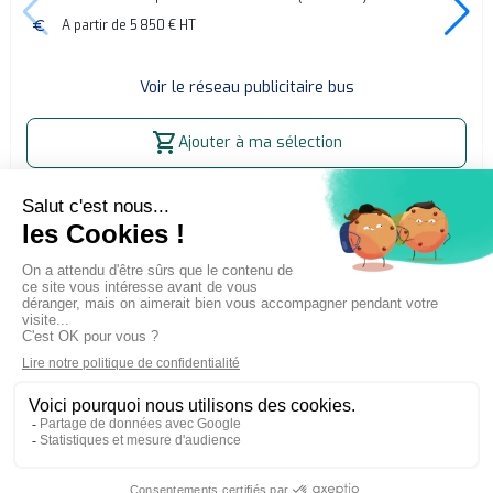
euro
A partir de 5 850 € HT
Voir le réseau publicitaire bus
shopping_cart
Ajouter à ma sélection
Accueil
Affichage publicitaire extérieur (OOH)
Publicité bus Montbéliard
La publicité simple et directe
Adintime est membre de