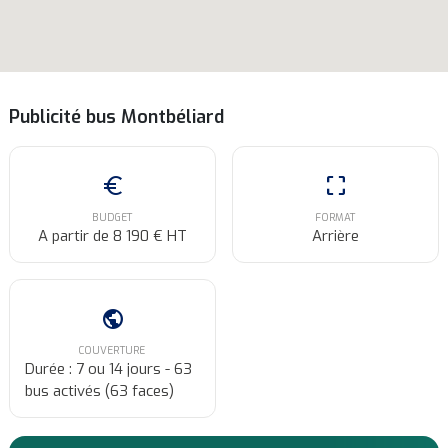
Publicité bus Montbéliard
euro
crop_free
BUDGET
FORMAT
A partir de 8 190 € HT
Arrière
public
COUVERTURE
Durée : 7 ou 14 jours - 63
bus activés (63 faces)