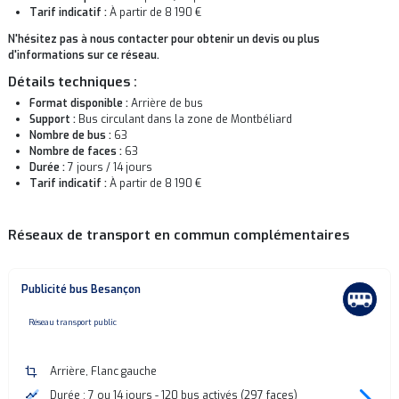
Tarif indicatif :
À partir de 8 190 €
N'hésitez pas à nous contacter pour obtenir un devis ou plus
d'informations sur ce réseau.
Détails techniques :
Format disponible :
Arrière de bus
Support :
Bus circulant dans la zone de Montbéliard
Nombre de bus :
63
Nombre de faces :
63
Durée :
7 jours / 14 jours
Tarif indicatif :
À partir de 8 190 €
Réseaux de transport en commun complémentaires
Publicité bus Besançon
none
Réseau transport public
crop
Arrière, Flanc gauche
timeline
Durée : 7 ou 14 jours - 120 bus activés (297 faces)