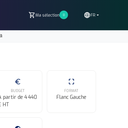
shopping_cart
language
Ma sélection
FR
0
euro
crop_free
BUDGET
FORMAT
A partir de 4 440
Flanc Gauche
€ HT