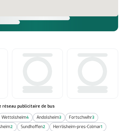
réseau publicitaire de bus
Wettolsheim
Andolsheim
Fortschwihr
4
3
3
sheim
Sundhoffen
Herrlisheim-pres-Colmar
2
2
1