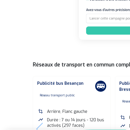
Réseaux de transport en commun comp
Publicité bus Besançon
Publi
Bres
none
Réseau transport public
n
Résea
crop
Arrière, Flanc gauche
crop
timeline
Durée : 7 ou 14 jours - 120 bus
activés (297 faces)
timeline