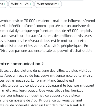
ine
Wihr-au-Val
Wintzenheim
1
1
1
ssemble environ 70 000 résidents, mais son influence s'étend
a ville bénéficie d'une économie portée par un tourisme de
ommercial dynamique représentant plus de 45 000 emplois.
 aux travailleurs locaux s'ajoutent des millions de visiteurs
ts saisonniers. Le réseau de bus est le moteur de cette
centre historique et les zones d'activités périphériques. En
'être vue par une audience locale au pouvoir d'achat stable
 votre communication ?
istes et des piétons dans l'une des villes les plus visitées
ux. Avec un réseau de bus couvrant l'ensemble du territoire,
user votre message. Le format Flanc Gauche est
sibilité pour les conducteurs dépassant le bus, garantissant
arrêts aux feux rouges. Que vous cibliez les familles
ur touristique et industriel, ce support vous place
ur une campagne de 7 ou 14 jours, ce qui vous permet
nte ou de notoriété. Avec un tarif débutant à 4 440 € HT,