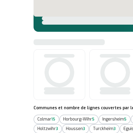
Communes et nombre de lignes couvertes par le 
Colmar
Horbourg-Wihr
Ingersheim
15
5
5
Holtzwihr
Houssen
Turckheim
Egui
3
3
3