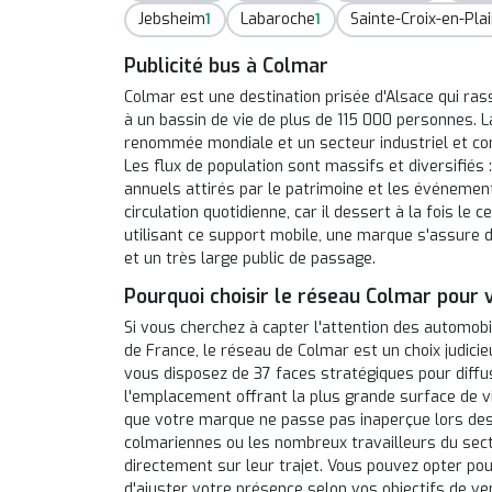
Jebsheim
Labaroche
Sainte-Croix-en-Pla
1
1
Publicité bus à Colmar
Colmar est une destination prisée d'Alsace qui ra
à un bassin de vie de plus de 115 000 personnes. L
renommée mondiale et un secteur industriel et c
Les flux de population sont massifs et diversifiés :
annuels attirés par le patrimoine et les événemen
circulation quotidienne, car il dessert à la fois le 
utilisant ce support mobile, une marque s'assure d
et un très large public de passage.
Pourquoi choisir le réseau Colmar pour
Si vous cherchez à capter l'attention des automobil
de France, le réseau de Colmar est un choix judicie
vous disposez de 37 faces stratégiques pour diff
l'emplacement offrant la plus grande surface de vi
que votre marque ne passe pas inaperçue lors des 
colmariennes ou les nombreux travailleurs du secte
directement sur leur trajet. Vous pouvez opter po
d'ajuster votre présence selon vos objectifs de ve