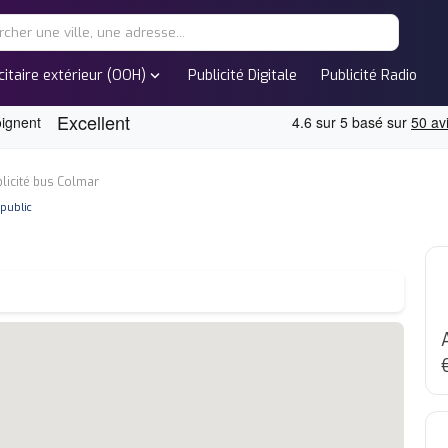
expand_more
citaire extérieur (OOH)
Publicité Digitale
Publicité Radio
licité bus Colmar
e
 public