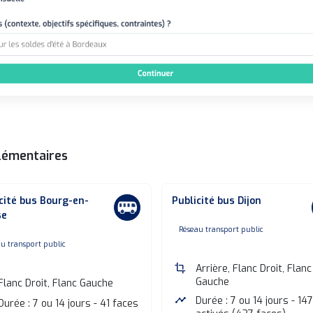
lémentaires
cité bus Bourg-en-
Publicité bus Dijon
se
none
Réseau transport public
one
u transport public
crop
Arrière, Flanc Droit, Flanc
Gauche
Flanc Droit, Flanc Gauche
timeline
Durée : 7 ou 14 jours - 14
Durée : 7 ou 14 jours - 41 faces