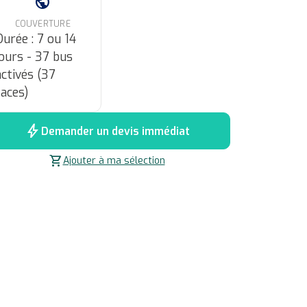
public
COUVERTURE
Durée : 7 ou 14
jours - 37 bus
activés (37
faces)
bolt
Demander un devis immédiat
shopping_cart
Ajouter à ma sélection