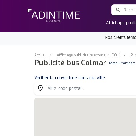
search
Affichage publi
Accueil
Affichage publicitaire extérieur (OOH)
Pub
Publicité bus Colmar
non
Réseau transport
Vérifier la couverture dans ma ville
location_on