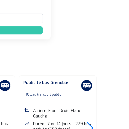
Publicité bus Grenoble
Publicité b
none
non
Réseau transport public
Réseau transpo
crop
Arrière, Flanc Droit, Flanc
crop
Arrière,
Gauche
Gauche
7 bus
timeline
Durée : 7 ou 14 jours - 229 bus
timeline
Durée :