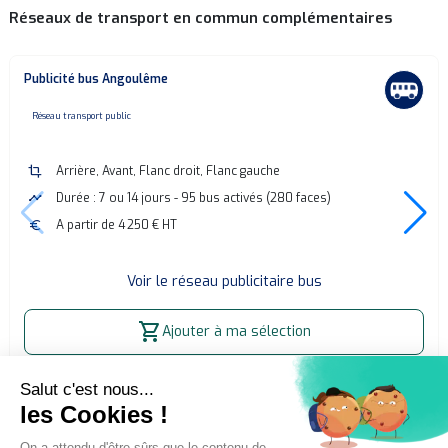
Réseaux de transport en commun complémentaires
Publicité bus Angoulême
none
Réseau transport public
crop
Arrière, Avant, Flanc droit, Flanc gauche
timeline
Durée : 7 ou 14 jours - 95 bus activés (280 faces)
euro
A partir de 4 250 € HT
Voir le réseau publicitaire bus
shopping_cart
Ajouter à ma sélection
Accueil
Affichage publicitaire extérieur (OOH)
Publicité bus Montpellier