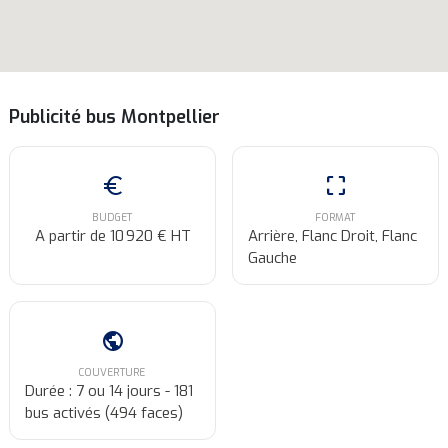
Publicité bus Montpellier
euro
crop_free
BUDGET
FORMAT
A partir de 10 920 € HT
Arrière, Flanc Droit, Flanc
Gauche
public
COUVERTURE
Durée : 7 ou 14 jours - 181
bus activés (494 faces)