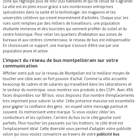
zone qui regroupe plus de 490 000 habitants et qui ne cesse de s'agrandir.
La ville est en plein essor grâce à ses nombreuses entreprises
spécialisées dans la santé et la technologie, les magasins et les
universités célèbres qui créent énormément d'activités. Chaque jour, les
rues sont remplies par des milliers de travailleurs, une population
étudiante immense et des touristes qui viennent profiter du soleil et du
centre historique. Pour relier les quartiers d'habitation aux zones de
bureaux et aux centres commerciaux, le réseau de bus est indispensable.
En choisissant ce support, une marque s'assure d'être vue par une
population jeune et active.
L'impact du réseau de bus montpelliérain sur votre
communication
Afficher votre pub sur le réseau de Montpellier est le meilleur moyen de
toucher une cible avec un fort pouvoir d'achat. Comme la ville accueille
beaucoup de cadres et de salariés qui travaillent dans les laboratoires et
le secteur du numérique, vous montrez vos produits à des CSP+. Avec 494
faces disponibles sur 181 bus, vous disposez d'un nombre d'emplacements
très important pour saturer la ville. Cette présence massive est essentielle
pour gagner la confiance des gens : en voyant votre message partout et
souvent, ils mémorisent votre marque. Si vous voulez cibler les
conducteurs et les cyclistes, l'arrière du bus ou le côté gauche sont
parfaits. Pour toucher les passants sur les trottoirs, le côté droit est
l'emplacement idéal. Cette diversité vous permet d'adapter votre publicité
selon qui vous voulez convaincre au travers de votre
publicité bus