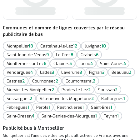
Communes et nombre de lignes couvertes par le réseau
publicitaire de bus
Montpellier
18
Castelnau-le-Lez
12
Juvignac
10
Saint-Jean-de-Vedas
9
Le Cres
8
Grabels
6
Montferrier-sur-Lez
6
Clapiers
5
Jacou
4
Saint-Aunes
4
Vendargues
4
Lattes
3
Laverune
3
Pignan
3
Beaulieu
2
Castries
2
Cournonsec
2
Cournonterral
2
Murviel-les-Montpellier
2
Prades-le-Lez
2
Saussan
2
Sussargues
2
Villeneuve-les-Maguelone
2
Baillargues
1
Fabregues
1
Perols
1
Restinclieres
1
Saint-Bres
1
Saint-Drezery
1
Saint-Genies-des-Mourgues
1
Teyran
1
Publicité bus à Montpellier
Montpellier est l'une des villes les plus attractives de France, avec une