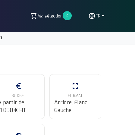
shopping_cart
language
Ma sélection
FR
0
euro
crop_free
BUDGET
FORMAT
A partir de
Arrière, Flanc
11 050 € HT
Gauche