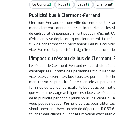
Le Cendre
Royat
Sayat
Chanonat
2
2
2
1
Publicité bus à Clermont-Ferrand
Clermont-Ferrand est une ville du centre de la Fra
mondialement connue pour ses industries et les si
de cadres et d'ingénieurs à fort pouvoir d'achat. C
d'étudiants se déplacent quotidiennement. Ce méla
flux de consommation permanent. Les bus couvrent 
ville. Faire de la publicité ici signifie toucher une 
L'impact du réseau de bus de Clermont-
Le réseau de Clermont-Ferrand est l'endroit idéal 
d'entreprise). Comme ces personnes travaillent s
ville, elles croisent les bus tous les jours sur le c
montrer votre publicité à une clientèle au pouvoir
femmes ou les jeunes actifs, le bus vous permet 
que votre message atteigne ces cibles, le réseau 
de la publicité pendant 7 jours pour une vente ou 1
vous pouvez utiliser l'arrière du bus pour cibler l
simultanément. Avec un prix de départ de 11 050 € 
toucher des clients qui ont les moyens d'acheter 