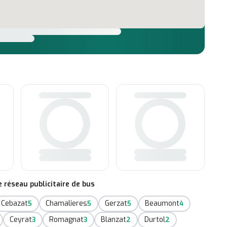
réseau publicitaire de bus
Cebazat
Chamalieres
Gerzat
Beaumont
5
5
5
4
Ceyrat
Romagnat
Blanzat
Durtol
3
3
2
2