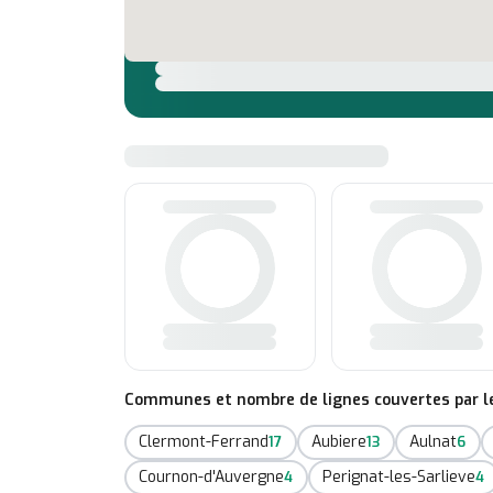
Communes et nombre de lignes couvertes par le 
Clermont-Ferrand
Aubiere
Aulnat
17
13
6
Cournon-d'Auvergne
Perignat-les-Sarlieve
4
4