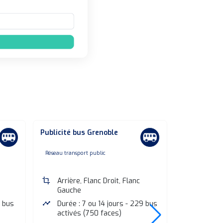
Publicité bus Grenoble
Publicité b
none
non
Réseau transport public
Réseau transpo
crop
Arrière, Flanc Droit, Flanc
crop
Arrière,
Gauche
Gauche
7 bus
timeline
Durée : 7 ou 14 jours - 229 bus
timeline
Durée :
activés (750 faces)
activés