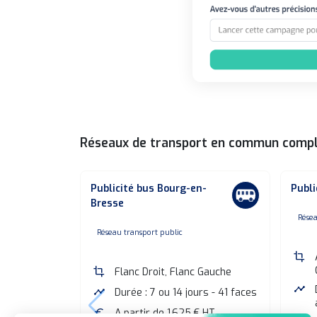
Réseaux de transport en commun comp
Publicité bus Bourg-en-
Publi
Bresse
n
Résea
none
Réseau transport public
crop
crop
Flanc Droit, Flanc Gauche
timeline
timeline
Durée : 7 ou 14 jours - 41 faces
euro
A partir de 1 625 € HT