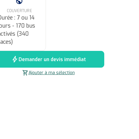
public
COUVERTURE
Durée : 7 ou 14
jours - 170 bus
activés (340
faces)
bolt
Demander un devis immédiat
shopping_cart
Ajouter à ma sélection