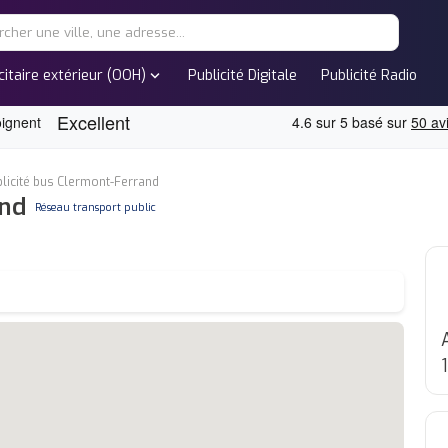
expand_more
citaire extérieur (OOH)
Publicité Digitale
Publicité Radio
licité bus Clermont-Ferrand
and
none
Réseau transport public