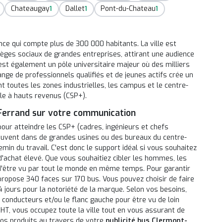
Chateaugay
Dallet
Pont-du-Chateau
1
1
1
nce qui compte plus de 300 000 habitants. La ville est
èges sociaux de grandes entreprises, attirant une audience
'est également un pôle universitaire majeur où des milliers
nge de professionnels qualifiés et de jeunes actifs crée un
toutes les zones industrielles, les campus et le centre-
cible à hauts revenus (CSP+).
Ferrand sur votre communication
pour atteindre les CSP+ (cadres, ingénieurs et chefs
ouvent dans de grandes usines ou des bureaux du centre-
hemin du travail. C'est donc le support idéal si vous souhaitez
 d'achat élevé. Que vous souhaitiez cibler les hommes, les
d'être vu par tout le monde en même temps. Pour garantir
propose 340 faces sur 170 bus. Vous pouvez choisir de faire
4 jours pour la notoriété de la marque. Selon vos besoins,
es conducteurs et/ou le flanc gauche pour être vu de loin
HT, vous occupez toute la ville tout en vous assurant de
vos produits au travers de votre
publicité bus Clermont-