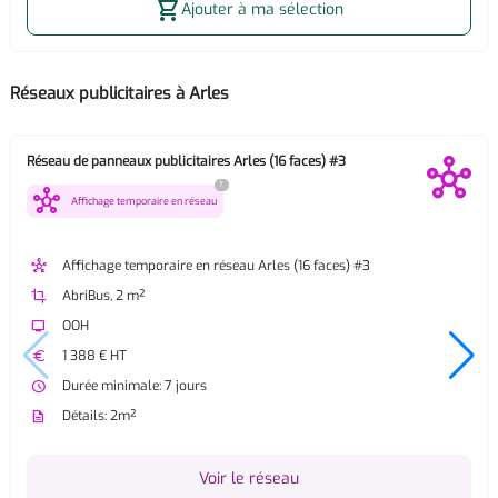
shopping_cart
Ajouter à ma sélection
Réseaux publicitaires à Arles
Réseau de panneaux publicitaires Arles (16 faces) #3
?
hub
Affichage temporaire en réseau
hub
Affichage temporaire en réseau Arles (16 faces) #3
crop
AbriBus, 2 m²
tv
OOH
euro
1 388 € HT
watch_later
Durée minimale: 7 jours
description
Détails: 2m²
Voir le réseau