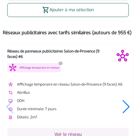
shopping_cart
Ajouter à ma sélection
Réseaux publicitaires avec tarifs similaires (autours de 955 €)
Réseau de panneaux publicitaires Salon-de-Provence (9
faces) #6
?
hub
Affichage temporaire en réseau
hub
Affichage temporaire en réseau Salon-de-Provence (9 faces) #6
crop
AbriBus
tv
OOH
watch_later
Durée minimale: 7 jours
description
Détails: 2m²
Voir le réseau