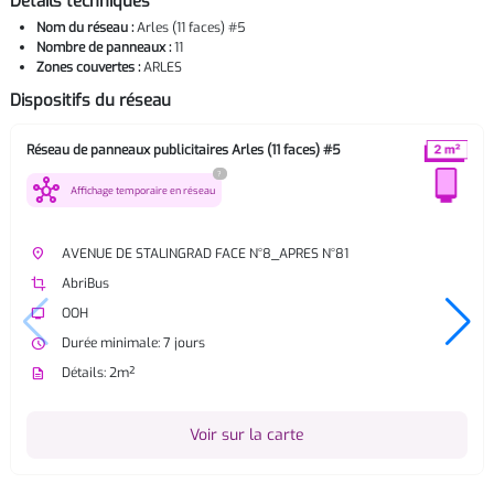
Détails techniques
Nom du réseau :
Arles (11 faces) #5
Nombre de panneaux :
11
Zones couvertes :
ARLES
Dispositifs du réseau
Réseau de panneaux publicitaires Arles (11 faces) #5
?
hub
Affichage temporaire en réseau
place
AVENUE DE STALINGRAD FACE N°8_APRES N°81
crop
AbriBus
tv
OOH
watch_later
Durée minimale: 7 jours
description
Détails: 2m²
Voir sur la carte