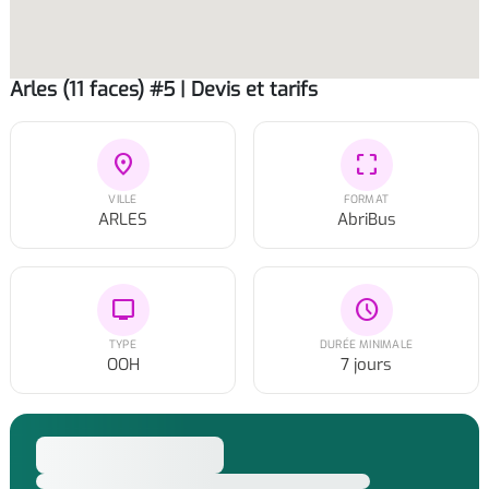
Arles (11 faces) #5 | Devis et tarifs
location_on
crop_free
VILLE
FORMAT
ARLES
AbriBus
tv
schedule
TYPE
DURÉE MINIMALE
OOH
7 jours