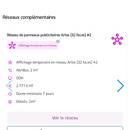
Réseaux complémentaires
Réseau de panneaux publicitaires Arles (32 faces) #2
?
hub
Affichage temporaire en réseau
hub
Affichage temporaire en réseau Arles (32 faces) #2
crop
AbriBus, 2 m²
tv
OOH
euro
2 777 € HT
watch_later
Durée minimale: 7 jours
description
Détails: 2m²
Voir le réseau