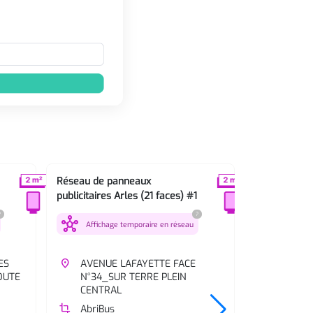
Réseau de panneaux
Réseau de p
publicitaires Arles (21 faces) #1
publicitaires
?
?
hub
hub
Affichage temporaire en réseau
Affichag
ES
place
AVENUE LAFAYETTE FACE
place
BD E.C
OUTE
N°34_SUR TERRE PLEIN
MURAN
CENTRAL
CONDOR
crop
AbriBus
crop
AbriBus