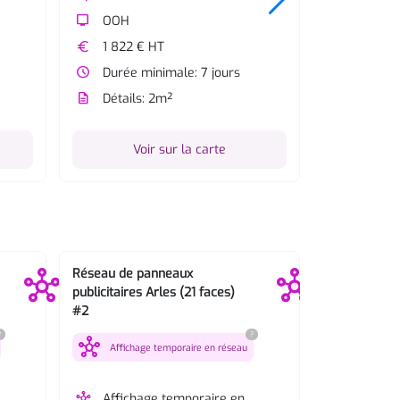
tv
OOH
tv
OOH
euro
1 822 € HT
euro
1 822 €
watch_later
Durée minimale: 7 jours
watch_later
Durée m
description
Détails: 2m²
description
Détails
Voir sur la carte
Vo
Réseau de panneaux
Réseau de p
publicitaires Arles (21 faces)
publicitaires
#2
hub
Affichag
?
?
hub
Affichage temporaire en réseau
hub
Afficha
réseau 
hub
Affichage temporaire en