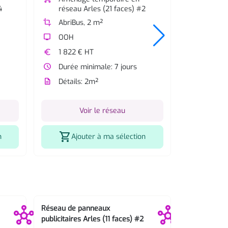
4
réseau Arles (21 faces) #2
crop
AbriBus
crop
AbriBus, 2 m²
tv
OOH
tv
OOH
euro
955 € 
euro
1 822 € HT
watch_later
Durée m
watch_later
Durée minimale: 7 jours
description
Détails
description
Détails: 2m²
V
Voir le réseau
shopping_cart
Ajo
shopping_cart
n
Ajouter à ma sélection
Réseau de panneaux
Réseau de p
publicitaires Arles (11 faces) #2
publicitaires