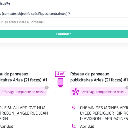
au de panneaux
Réseau de panneaux
itaires Arles (21 faces) #1
publicitaires Arles (21 faces) #1
?
hub
Affichage temporaire en réseau
Affichage temporaire en réseau
RUE M. ALLARD DVT HLM
place
CHEMIN DES MOINES APR
TREBON_ANGLE RUE JEAN
LYCEE PERDIGUIER_DIR R
BOIN
D AVIGNON - ARR MOINES
AbriBus
crop
AbriBus