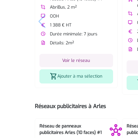
crop
AbriBus, 2 m²
crop
tv
OOH
tv
euro
1 388 € HT
euro
watch_later
Durée minimale: 7 jours
watch_later
description
Détails: 2m²
description
Voir le réseau
shopping_cart
Ajouter à ma sélection
s
Réseaux publicitaires à Arles
Réseau de panneaux
Rése
publicitaires Arles (10 faces) #1
public