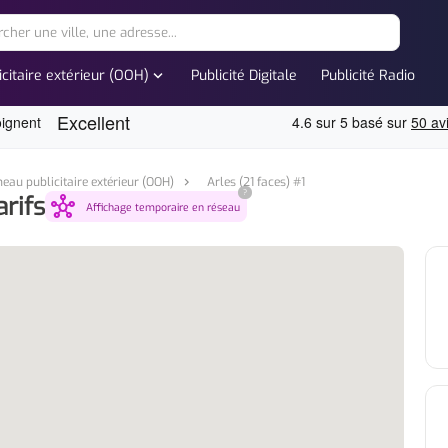
expand_more
icitaire extérieur (OOH)
Publicité Digitale
Publicité Radio
eau publicitaire extérieur (OOH)
Arles (21 faces) #1
?
arifs
hub
Affichage temporaire en réseau