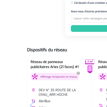
Dispositifs du réseau
Réseau de panneaux
Rése
publicitaires Arles (21 faces) #1
public
?
hub
hub
Affichage temporaire en réseau
place
DEV N° 35 ROUTE DE LA
place
CRAU_ARR HOCHE
crop
AbriBus
crop