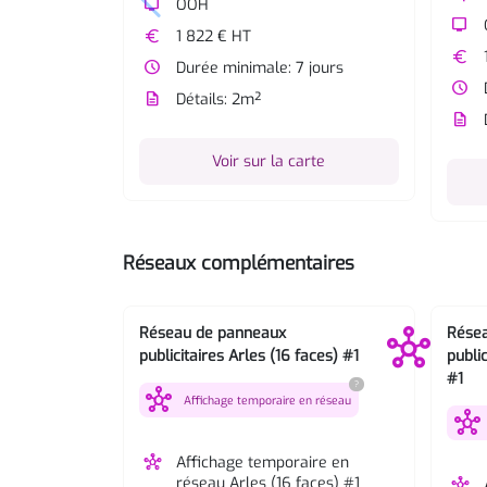
tv
OOH
tv
euro
1 822 € HT
euro
watch_later
Durée minimale: 7 jours
watch_later
description
Détails: 2m²
description
Voir sur la carte
Réseaux complémentaires
Réseau de panneaux
Rése
publicitaires Arles (16 faces) #1
public
#1
?
hub
Affichage temporaire en réseau
hub
hub
Affichage temporaire en
réseau Arles (16 faces) #1
hub