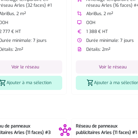
réseau Arles (32 faces) #1
réseau Arles (16 faces) #
AbriBus, 2 m²
crop
AbriBus, 2 m²
OOH
tv
OOH
2 777 € HT
euro
1 388 € HT
Durée minimale: 7 jours
watch_later
Durée minimale: 7 jours
Détails: 2m²
description
Détails: 2m²
Voir le réseau
Voir le réseau
hopping_cart
shopping_cart
Ajouter à ma sélection
Ajouter à ma sélectio
au de panneaux
Réseau de panneaux
itaires Arles (11 faces) #3
publicitaires Arles (11 faces) #1