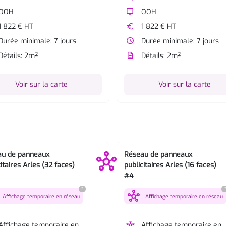
OOH
tv
OOH
1 822 € HT
euro
1 822 € HT
Durée minimale: 7 jours
watch_later
Durée minimale: 7 jours
Détails: 2m²
description
Détails: 2m²
Voir sur la carte
Voir sur la carte
au de panneaux
Réseau de panneaux
itaires Arles (32 faces)
publicitaires Arles (16 faces)
#4
?
hub
Affichage temporaire en réseau
Affichage temporaire en réseau
Affichage temporaire en
hub
Affichage temporaire en