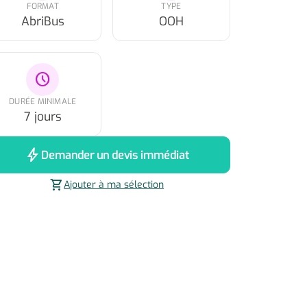
FORMAT
TYPE
AbriBus
OOH
schedule
DURÉE MINIMALE
7 jours
bolt
Demander un devis immédiat
shopping_cart
Ajouter à ma sélection