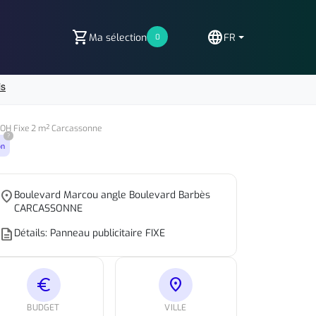
shopping_cart
language
Ma sélection
FR
0
 OOH Fixe 2 m² Carcassonne
?
on
place
Boulevard Marcou angle Boulevard Barbès
CARCASSONNE
escription
Détails: Panneau publicitaire FIXE
euro
location_on
BUDGET
VILLE