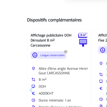
Dispositifs complémentaires
Affichage publicitaire OOH
Affic
Déroulant 8 m²
Fixe 
Carcassonne
nest_clock_farsight_analog
?
nest_clock_farsight_analog
Longue conservation
place
place
Allée d'Iéna angle Avenue Henri
Gout CARCASSONNE
crop
crop
8 m²
tv
tv
OOH
euro
euro
4000€HT
watch_later
watch_later
Durée minimale: 1 an
description