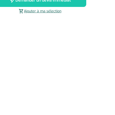
bolt
Demander un devis immédiat
shopping_cart
Ajouter à ma sélection