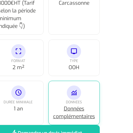
3000€HT (Tarif
Carcassonne
selon la période
minimum
indiquée 👇)
crop_free
tv
FORMAT
TYPE
2 m²
OOH
schedule
monitoring
DURÉE MINIMALE
DONNÉES
1 an
Données
complémentaires