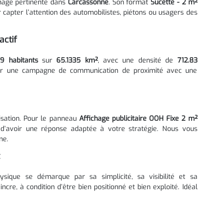
chage pertinente dans
Carcassonne
. Son format
Sucette - 2 m²
capter l’attention des automobilistes, piétons ou usagers des
actif
9 habitants
sur
65.1335 km²
, avec une densité de
712.83
ablir une campagne de communication de proximité avec une
alisation. Pour le panneau
Affichage publicitaire OOH Fixe 2 m²
d’avoir une réponse adaptée à votre stratégie. Nous vous
ne.
ysique se démarque par sa simplicité, sa visibilité et sa
re, à condition d’être bien positionné et bien exploité. Idéal