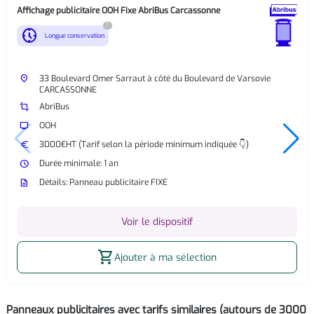
Affichage publicitaire OOH Fixe AbriBus Carcassonne
?
nest_clock_farsight_analog
Longue conservation
place
33 Boulevard Omer Sarraut à côté du Boulevard de Varsovie
CARCASSONNE
crop
AbriBus
tv
OOH
euro
3000€HT (Tarif selon la période minimum indiquée 👇)
watch_later
Durée minimale: 1 an
description
Détails: Panneau publicitaire FIXE
Voir le dispositif
shopping_cart
Ajouter à ma sélection
Panneaux publicitaires avec tarifs similaires (autours de 3000