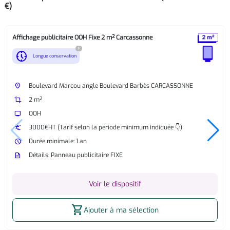
€)
Affichage publicitaire OOH Fixe 2 m² Carcassonne
?
nest_clock_farsight_analog
Longue conservation
place
Boulevard Marcou angle Boulevard Barbès CARCASSONNE
crop
2 m²
tv
OOH
euro
3000€HT (Tarif selon la période minimum indiquée 👇)
watch_later
Durée minimale: 1 an
description
Détails: Panneau publicitaire FIXE
Voir le dispositif
shopping_cart
Ajouter à ma sélection