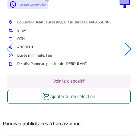
nest_clock_farsight_analog
Longue conservation
place
Boulevard Jean Jaurès angle Rue Barbès CARCASSONNE
crop
8 m²
tv
OOH
euro
4000€HT
watch_later
Durée minimale: 1 an
description
Détails: Panneau publicitaire DÉROULANT
Voir le dispositif
shopping_cart
Ajouter à ma sélection
Panneau publicitaires à Carcassonne