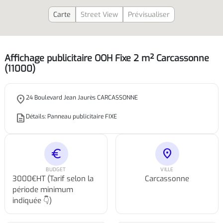
Carte
Street View
Prévisualiser
Affichage publicitaire OOH Fixe 2 m² Carcassonne
(11000)
place
24 Boulevard Jean Jaurès CARCASSONNE
description
Détails: Panneau publicitaire FIXE
euro
location_on
BUDGET
VILLE
3000€HT (Tarif selon la
Carcassonne
période minimum
indiquée 👇)