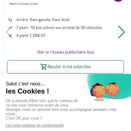
none
Réseau transport public
crop
Arrière, flanc gauche, flanc droit
timeline
7 jours - 55 bus activés sur un total de 110 véhicules
euro
À partir 2 310€ HT
Voir le réseau publicitaire bus
shopping_cart
Ajouter à ma sélection
Accueil
Affichage publicitaire extérieur (OOH)
Publicité bus - Nantes réseau Aléop