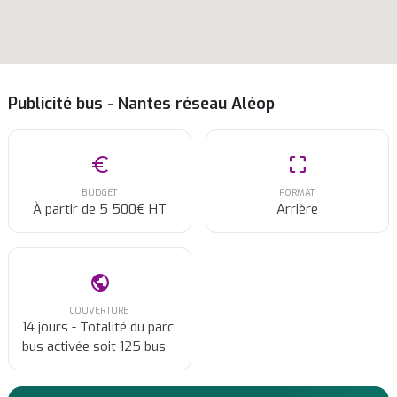
Publicité bus - Nantes réseau Aléop
euro
crop_free
BUDGET
FORMAT
À partir de 5 500€ HT
Arrière
public
COUVERTURE
14 jours - Totalité du parc
bus activée soit 125 bus