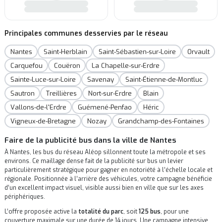
Principales communes desservies par le réseau
Nantes
Saint-Herblain
Saint-Sébastien-sur-Loire
Orvault
Carquefou
Couëron
La Chapelle-sur-Erdre
Sainte-Luce-sur-Loire
Savenay
Saint-Étienne-de-Montluc
Sautron
Treillières
Nort-sur-Erdre
Blain
Vallons-de-l'Erdre
Guémené-Penfao
Héric
Vigneux-de-Bretagne
Nozay
Grandchamp-des-Fontaines
Faire de la publicité bus dans la ville de Nantes
À Nantes, les bus du réseau Aléop sillonnent toute la métropole et ses
environs. Ce maillage dense fait de la publicité sur bus un levier
particulièrement stratégique pour gagner en notoriété à l’échelle locale et
régionale. Positionnée à l’arrière des véhicules, votre campagne bénéficie
d’un excellent impact visuel, visible aussi bien en ville que sur les axes
périphériques.
L’offre proposée active la
totalité du parc
, soit
125 bus
, pour une
couverture maximale sur une durée de 14 jours. Une campagne intensive