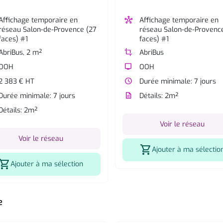
Affichage temporaire en
hub
Affichage temporaire en
réseau Salon-de-Provence (27
réseau Salon-de-Provenc
faces) #1
faces) #1
AbriBus, 2 m²
crop
AbriBus
OOH
tv
OOH
2 383 € HT
watch_later
Durée minimale: 7 jours
Durée minimale: 7 jours
description
Détails: 2m²
Détails: 2m²
Voir le réseau
Voir le réseau
shopping_cart
Ajouter à ma sélectio
hopping_cart
Ajouter à ma sélection
e