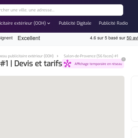
expand_more
icitaire extérieur (OOH)
Publicité Digitale
Publicité Radio
eau publicitaire extérieur (OOH)
Salon-de-Provence (56 faces) #1
?
1 | Devis et tarifs
hub
Affichage temporaire en réseau