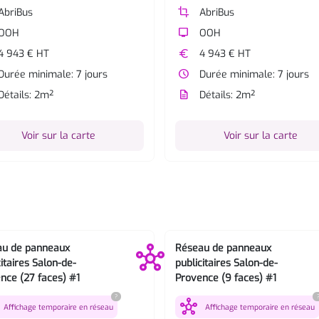
AbriBus
crop
AbriBus
OOH
tv
OOH
4 943 € HT
euro
4 943 € HT
Durée minimale: 7 jours
watch_later
Durée minimale: 7 jours
Détails: 2m²
description
Détails: 2m²
Voir sur la carte
Voir sur la carte
au de panneaux
Réseau de panneaux
citaires Salon-de-
publicitaires Salon-de-
nce (27 faces) #1
Provence (9 faces) #1
?
hub
Affichage temporaire en réseau
Affichage temporaire en réseau