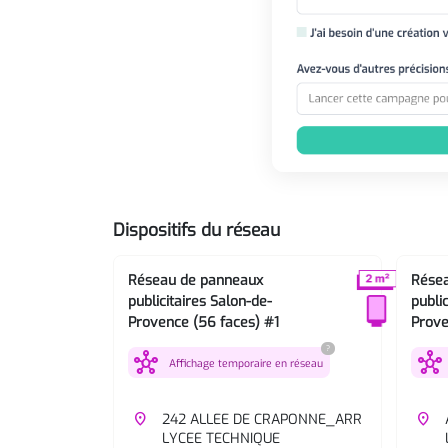
Dispositifs du réseau
Réseau de panneaux
Rése
publicitaires Salon-de-
publi
Provence (56 faces) #1
Prove
?
hub
hub
Affichage temporaire en réseau
place
242 ALLEE DE CRAPONNE_ARR
place
LYCEE TECHNIQUE