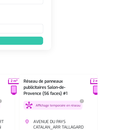
Réseau de panneaux
Réseau de p
publicitaires Salon-de-
publicitaires
Provence (56 faces) #1
Provence (56
?
?
hub
hub
Affichage temporaire en réseau
Affichag
RT
place
AVENUE DU PAYS
place
356 BO
N
CATALAN_ARR TALLAGARD
JEANNE