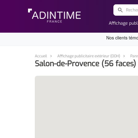
search
Affichage publ
Accueil
Affichage publicitaire extérieur (OOH)
Pann
Salon-de-Provence (56 faces) #