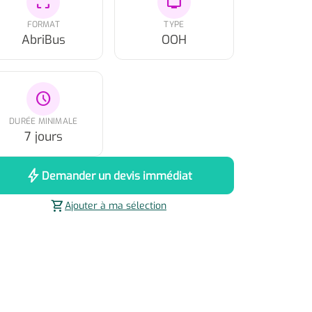
crop_free
tv
FORMAT
TYPE
AbriBus
OOH
schedule
DURÉE MINIMALE
7 jours
bolt
Demander un devis immédiat
shopping_cart
Ajouter à ma sélection