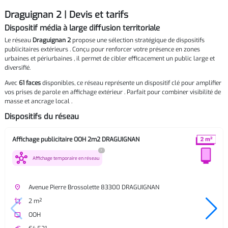
Draguignan 2 | Devis et tarifs
Dispositif média à large diffusion territoriale
Le réseau
Draguignan 2
propose une sélection stratégique de dispositifs
publicitaires extérieurs . Conçu pour renforcer votre présence en zones
urbaines et périurbaines , il permet de cibler efficacement un public large et
diversifié.
Avec
61 faces
disponibles, ce réseau représente un dispositif clé pour amplifier
vos prises de parole en affichage extérieur . Parfait pour combiner visibilité de
masse et ancrage local .
Dispositifs du réseau
Affichage publicitaire OOH 2m2 DRAGUIGNAN
?
hub
Affichage temporaire en réseau
place
Avenue Pierre Brossolette 83300 DRAGUIGNAN
crop
2 m²
tv
OOH