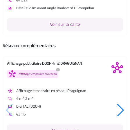
euro
€4 521
description
Détails: 20m avant angle Boulevard G. Pompidou
Voir sur la carte
Réseaux complémentaires
Affichage publicitaire DOOH 4m2 DRAGUIGNAN
?
hub
Affichage temporaire en réseau
hub
Affichage temporaire en réseau Draguignan
crop
4 m², 2 m²
tv
DIGITAL (DOOH)
euro
€3 115