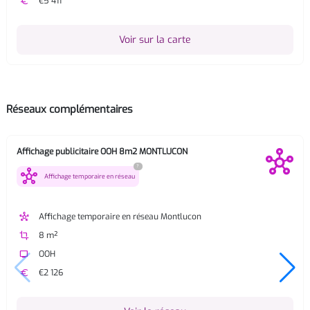
euro
€5 411
Voir sur la carte
Réseaux complémentaires
Affichage publicitaire OOH 8m2 MONTLUCON
?
hub
Affichage temporaire en réseau
hub
Affichage temporaire en réseau Montlucon
crop
8 m²
tv
OOH
euro
€2 126