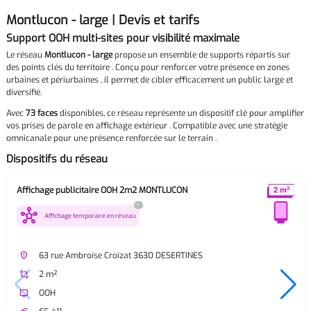
Montlucon - large | Devis et tarifs
Support OOH multi-sites pour visibilité maximale
Le réseau
Montlucon - large
propose un ensemble de supports répartis sur
des points clés du territoire . Conçu pour renforcer votre présence en zones
urbaines et périurbaines , il permet de cibler efficacement un public large et
diversifié.
Avec
73 faces
disponibles, ce réseau représente un dispositif clé pour amplifier
vos prises de parole en affichage extérieur . Compatible avec une stratégie
omnicanale pour une présence renforcée sur le terrain .
Dispositifs du réseau
Affichage publicitaire OOH 2m2 MONTLUCON
?
hub
Affichage temporaire en réseau
place
63 rue Ambroise Croizat 3630 DESERTINES
crop
2 m²
tv
OOH