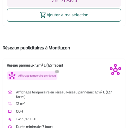
Voir le réseau
shopping_cart
Ajouter à ma sélection
Réseaux publicitaires à Montluçon
Réseau panneaux 12m² L (127 faces)
?
hub
Affichage temporaire en réseau
hub
Affichage temporaire en réseau Réseau panneaux 12m² L (127
faces)
crop
12 m²
tv
OOH
euro
11499,97 € HT
watch_later
Durée minimale: 7 jours