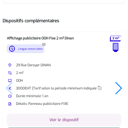
Dispositifs complémentaires
Affichage publicitaire OOH Fixe 2 m² Dinan
?
nest_clock_farsight_analog
Longue conservation
place
29 Rue Deroyer DINAN
crop
2 m²
tv
OOH
euro
3000€HT (Tarif selon la période minimum indiquée 👇)
watch_later
Durée minimale: 1 an
description
Détails: Panneau publicitaire FIXE
Voir le dispositif