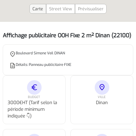
Carte
Street View
Prévisualiser
Affichage publicitaire OOH Fixe 2 m² Dinan (22100)
place
Boulevard Simone Veil DINAN
description
Détails: Panneau publicitaire FIXE
euro
location_on
BUDGET
VILLE
3000€HT (Tarif selon la
Dinan
période minimum
indiquée 👇)