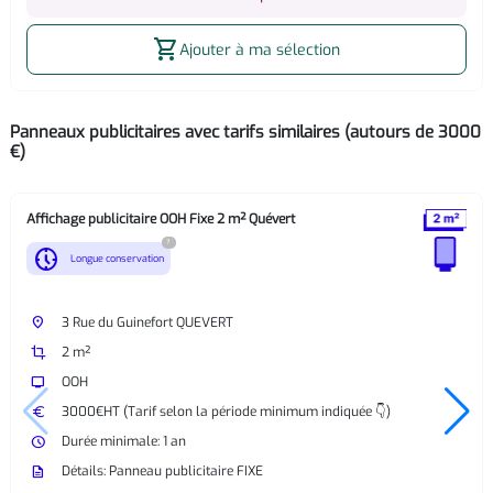
shopping_cart
Ajouter à ma sélection
Panneaux publicitaires avec tarifs similaires (autours de 3000
€)
Affichage publicitaire OOH Fixe 2 m² Quévert
?
nest_clock_farsight_analog
Longue conservation
place
3 Rue du Guinefort QUEVERT
crop
2 m²
tv
OOH
euro
3000€HT (Tarif selon la période minimum indiquée 👇)
watch_later
Durée minimale: 1 an
description
Détails: Panneau publicitaire FIXE