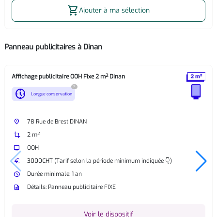
shopping_cart
Ajouter à ma sélection
Panneau publicitaires à Dinan
Affichage publicitaire OOH Fixe 2 m² Dinan
?
nest_clock_farsight_analog
Longue conservation
place
78 Rue de Brest DINAN
crop
2 m²
tv
OOH
euro
3000€HT (Tarif selon la période minimum indiquée 👇)
watch_later
Durée minimale: 1 an
description
Détails: Panneau publicitaire FIXE
Voir le dispositif